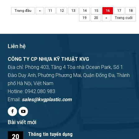
Trang đầu
«
11
12
13
14
15
16
17
18
19
20
»
Trang cuối
Liên hệ
CÔNG TY CP NHỰA KỸ THUẬT KVG
Địa chỉ: Phòng 403, Tầng 4 Tòa nhà Ocean Park, Số 1
Đào Duy Anh, Phường Phương Mai, Quận Đống Đa, Thành
phố Hà Nội, Việt Nam
Hotline: 0942.080.983
Email:
sales@kvgplastic.com
Bài viết mới
Thông tin tuyển dụng
20