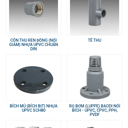
CÔN THU REN ĐỒNG (NỐI
TÊ THU
GIẢM) NHỰA UPVC CHUẨN
DIN
BÍCH MÙ (BÍCH BỊT) NHỰA
RỌ BƠM (LUPPE) BAODI NỐI
UPVC SCH80
BÍCH - UPVC, CPVC, PPH,
PVDF