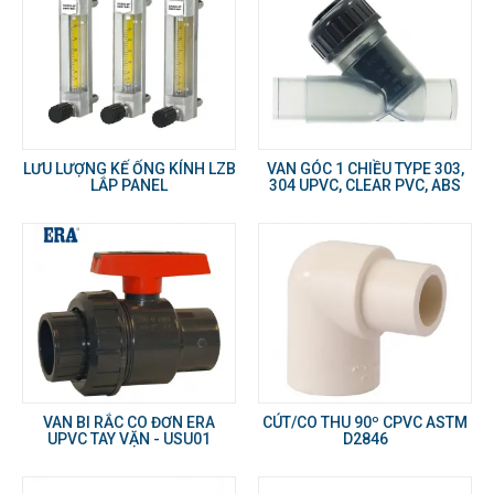
LƯU LƯỢNG KẾ ỐNG KÍNH LZB
VAN GÓC 1 CHIỀU TYPE 303,
LẮP PANEL
304 UPVC, CLEAR PVC, ABS
VAN BI RẮC CO ĐƠN ERA
CÚT/CO THU 90º CPVC ASTM
UPVC TAY VẶN - USU01
D2846