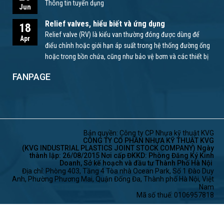
Thông tin tuyển dụng
Jun
Relief valves, hiểu biết và ứng dụng
18
Relief valve (RV) là kiểu van thường đóng được dùng để
Apr
điểu chỉnh hoặc giới hạn áp suất trong hệ thống đường ống
hoặc trong bồn chứa, cũng như bảo vệ bơm và các thiết bị
khác.
FANPAGE
Bản quyền: Công ty CP Nhựa kỹ thuật KVG
CÔNG TY CỔ PHẦN NHỰA KỸ THUẬT KVG
(KVG INDUSTRIAL PLASTICS JOINT STOCK COMPANY) Ngày
thành lập: 26/08/2015 Nơi cấp ĐKKD: Phòng Đăng Ký Kinh
Doanh, Sở kế hoạch và đầu tư Thành Phố Hà Nội
Địa chỉ: Phòng 403, Tầng 4 Tòa nhà Ocean Park, Số 1 Đào Duy
Anh, Phường Phương Mai, Quận Đống Đa, Thành phố Hà Nội, Việt
Nam
Mã số thuế: 0106957818