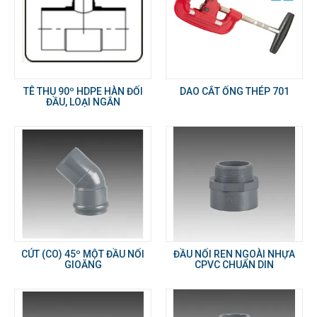
TÊ THU 90º HDPE HÀN ĐỐI
DAO CẮT ỐNG THÉP 701
ĐẦU, LOẠI NGẮN
CÚT (CO) 45º MỘT ĐẦU NỐI
ĐẦU NỐI REN NGOÀI NHỰA
GIOĂNG
CPVC CHUẨN DIN