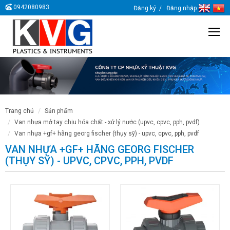
0942080983
Đăng ký
Đăng nhập
trang chủ
sản phẩm
van nhựa mở tay chịu hóa chất - xử lý nước (upvc, cpvc, pph, pvdf)
van nhựa +gf+ hãng georg fischer (thụy sỹ) - upvc, cpvc, pph, pvdf
VAN NHỰA +GF+ HÃNG GEORG FISCHER
(THỤY SỸ) - UPVC, CPVC, PPH, PVDF