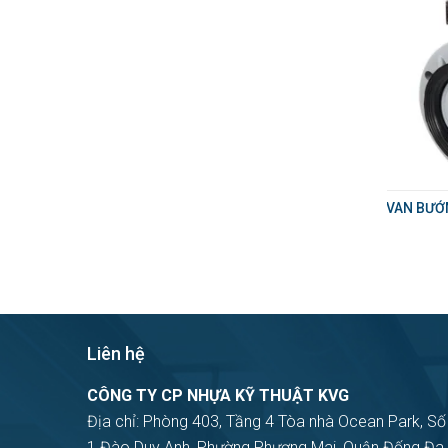
VAN BƯỚM
Liên hệ
CÔNG TY CP NHỰA KỸ THUẬT KVG
Địa chỉ: Phòng 403, Tầng 4 Tòa nhà Ocean Park, Số
1 Đào Duy Anh, Phường Phương Mai, Quận Đống Đa,