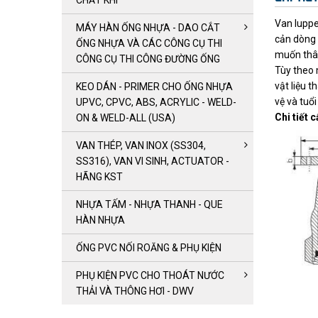
CHẤT KHÍ
Van luppe
MÁY HÀN ỐNG NHỰA - DAO CẮT
cản dòng 
ỐNG NHỰA VÀ CÁC CÔNG CỤ THI
muốn thâm
CÔNG CỤ THI CÔNG ĐƯỜNG ỐNG
Tùy theo 
vật liệu 
KEO DÁN - PRIMER CHO ỐNG NHỰA
vệ và tuổi
UPVC, CPVC, ABS, ACRYLIC - WELD-
Chi tiết 
ON & WELD-ALL (USA)
VAN THÉP, VAN INOX (SS304,
SS316), VAN VI SINH, ACTUATOR -
HÃNG KST
NHỰA TẤM - NHỰA THANH - QUE
HÀN NHỰA
ỐNG PVC NỐI ROĂNG & PHỤ KIỆN
PHỤ KIỆN PVC CHO THOÁT NƯỚC
THẢI VÀ THÔNG HƠI - DWV