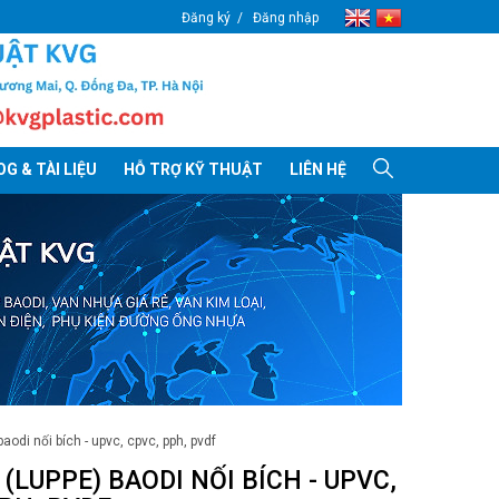
Đăng ký
Đăng nhập
G & TÀI LIỆU
HỖ TRỢ KỸ THUẬT
LIÊN HỆ
baodi nối bích - upvc, cpvc, pph, pvdf
(LUPPE) BAODI NỐI BÍCH - UPVC,