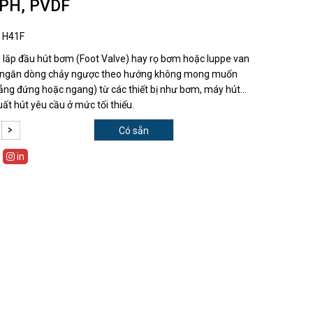
PH, PVDF
:
H41F
 lắp đầu hút bơm (Foot Valve) hay rọ bơm hoặc luppe van
 ngăn dòng chảy ngược theo hướng không mong muốn
hẳng đứng hoặc ngang) từ các thiết bị như bơm, máy hút…
ất hút yêu cầu ở mức tối thiểu.
Có sẵn
in