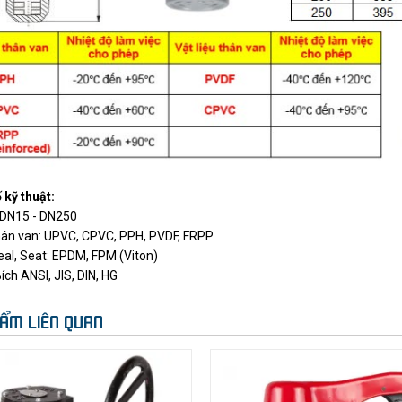
kỹ thuật:
 DN15 - DN250
thân van: UPVC, CPVC, PPH, PVDF, FRPP
Seal, Seat: EPDM, FPM (Viton)
Bích ANSI, JIS, DIN, HG
ẨM LIÊN QUAN