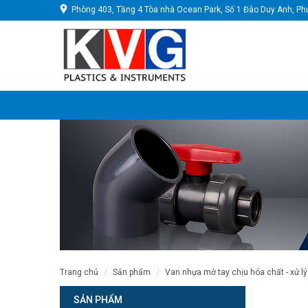
Phòng 403, Tầng 4 Tòa nhà Ocean Park, Số 1 Đào Duy Anh, Ph
trang chủ
sản phẩm
van nhựa mở tay chịu hóa chất - xử lý
SẢN PHẨM