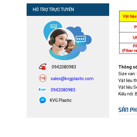
HỖ TRỢ TRỰC TUYẾN
Thông số 
0942080983
Size van:
sales@kvgplastic.com
Vật liệu 
Vật liệu 
0942080983
Kiểu nối: 
KVG Plastic
SẢN PH