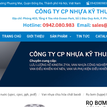
ường Phương Mai, Quận Đống Đa, Thành phố Hà Nội, Việt Nam
0942080983
TRANG CHỦ
GIỚI THIỆU
SẢN PHẨM
TIN TỨC
CATALO
 nước (upvc, cpvc, pph, pvdf)
van nhựa chịu hóa chất baodi
rọ bơm (luppe) 
RỌ BƠM 