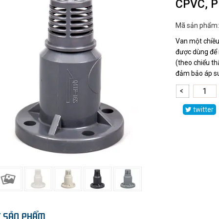
CPVC, P
Mã sản phẩm
Van một chiều
được dùng để
(theo chiểu t
đảm bảo áp su
twitter
ẾT SẢN PHẨM