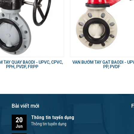
 TAY QUAY BAODI - UPVC, CPVC,
VAN BƯỚM TAY GẠT BAODI - UPV
PPH, PVDF, FRPP
PP, PVDF
Bài viết mới
Thông tin tuyển dụng
20
Thông tin tuyển dụng
Jun