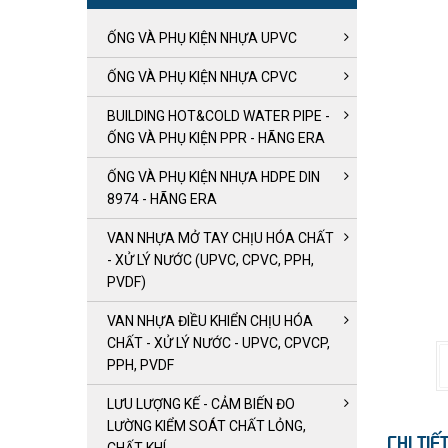
ỐNG VÀ PHỤ KIỆN NHỰA UPVC
ỐNG VÀ PHỤ KIỆN NHỰA CPVC
BUILDING HOT&COLD WATER PIPE -
ỐNG VÀ PHỤ KIỆN PPR - HÃNG ERA
ỐNG VÀ PHỤ KIỆN NHỰA HDPE DIN
8974 - HÃNG ERA
VAN NHỰA MỞ TAY CHỊU HÓA CHẤT
- XỬ LÝ NƯỚC (UPVC, CPVC, PPH,
PVDF)
VAN NHỰA ĐIỀU KHIỂN CHỊU HÓA
CHẤT - XỬ LÝ NƯỚC - UPVC, CPVCP,
PPH, PVDF
LƯU LƯỢNG KẾ - CẢM BIẾN ĐO
LƯỜNG KIỂM SOÁT CHẤT LỎNG,
CHI TI