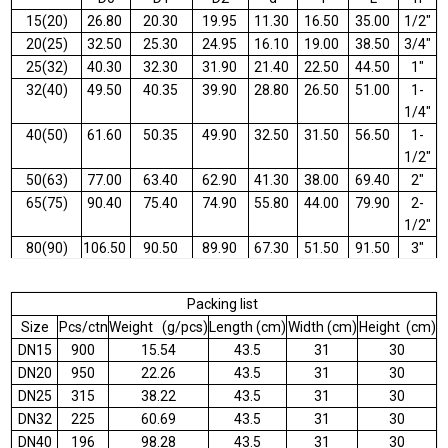
15(20)
26.80
20.30
19.95
11.30
16.50
35.00
1/2"
20(25)
32.50
25.30
24.95
16.10
19.00
38.50
3/4"
25(32)
40.30
32.30
31.90
21.40
22.50
44.50
1"
32(40)
49.50
40.35
39.90
28.80
26.50
51.00
1-
1/4"
40(50)
61.60
50.35
49.90
32.50
31.50
56.50
1-
1/2"
50(63)
77.00
63.40
62.90
41.30
38.00
69.40
2"
65(75)
90.40
75.40
74.90
55.80
44.00
79.90
2-
1/2"
80(90)
106.50
90.50
89.90
67.30
51.50
91.50
3"
100(110)
126.90
110.60
109.90
91.60
61.50
108.00
4"
Packing list
Size
Pcs/ctn
Weight (g/pcs)
Length (cm)
Width (cm)
Height (cm)
DN15
900
15.54
43.5
31
30
DN20
950
22.26
43.5
31
30
DN25
315
38.22
43.5
31
30
DN32
225
60.69
43.5
31
30
DN40
196
98.28
43.5
31
30