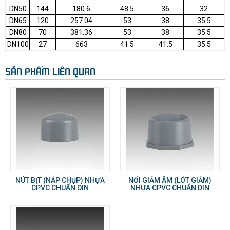
DN50
144
180.6
48.5
36
32
DN65
120
257.04
53
38
35.5
DN80
70
381.36
53
38
35.5
DN100
27
663
41.5
41.5
35.5
SẢN PHẨM LIÊN QUAN
NÚT BỊT (NẮP CHỤP) NHỰA
NỐI GIẢM ÂM (LÓT GIẢM)
CPVC CHUẨN DIN
NHỰA CPVC CHUẨN DIN