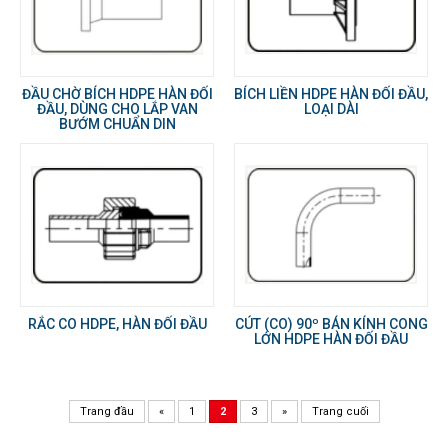
ĐẦU CHỜ BÍCH HDPE HÀN ĐỐI
BÍCH LIỀN HDPE HÀN ĐỐI ĐẦU,
ĐẦU, DÙNG CHO LẮP VAN
LOẠI DÀI
BƯỚM CHUẨN DIN
RẮC CO HDPE, HÀN ĐỐI ĐẦU
CÚT (CO) 90º BÁN KÍNH CONG
LỚN HDPE HÀN ĐỐI ĐẦU
Trang đầu
«
1
2
3
»
Trang cuối