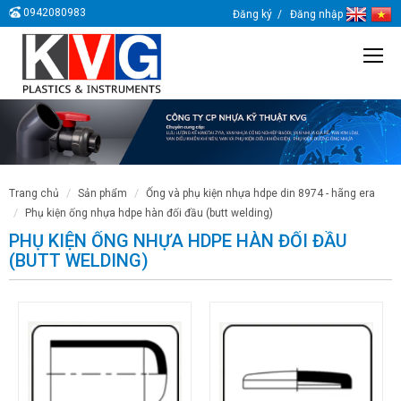
0942080983
Đăng ký
Đăng nhập
trang chủ
sản phẩm
ống và phụ kiện nhựa hdpe din 8974 - hãng era
phụ kiện ống nhựa hdpe hàn đối đầu (butt welding)
PHỤ KIỆN ỐNG NHỰA HDPE HÀN ĐỐI ĐẦU
(BUTT WELDING)