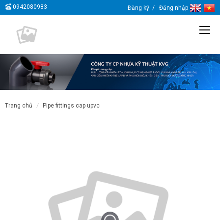
0942080983
Đăng ký
Đăng nhập
trang chủ
pipe fittings cap upvc