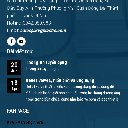
Địa chỉ: Phòng 403, Tầng 4 Tòa nhà Ocean Park, Số 1
Đào Duy Anh, Phường Phương Mai, Quận Đống Đa, Thành
phố Hà Nội, Việt Nam
Hotline: 0942.080.983
Email:
sales@kvgplastic.com
Bài viết mới
Thông tin tuyển dụng
20
Thông tin tuyển dụng
Jun
Relief valves, hiểu biết và ứng dụng
18
Relief valve (RV) là kiểu van thường đóng được dùng để
Apr
điểu chỉnh hoặc giới hạn áp suất trong hệ thống đường ống
hoặc trong bồn chứa, cũng như bảo vệ bơm và các thiết bị
khác.
FANPAGE
KVG - Van ống nhựa