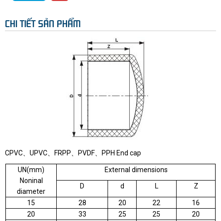
CHI TIẾT SẢN PHẨM
CPVC、UPVC、FRPP、PVDF、PPH End cap
UN(mm)
External dimensions
Noninal
D
d
L
Z
diameter
15
28
20
22
16
20
33
25
25
20