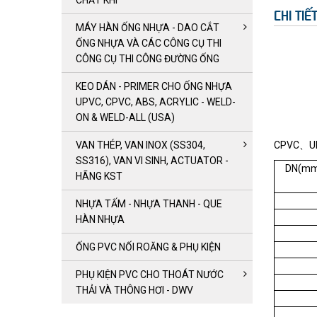
CHẤT KHÍ
CHI TI
MÁY HÀN ỐNG NHỰA - DAO CẮT
ỐNG NHỰA VÀ CÁC CÔNG CỤ THI
CÔNG CỤ THI CÔNG ĐƯỜNG ỐNG
KEO DÁN - PRIMER CHO ỐNG NHỰA
UPVC, CPVC, ABS, ACRYLIC - WELD-
ON & WELD-ALL (USA)
VAN THÉP, VAN INOX (SS304,
CPVC、UP
SS316), VAN VI SINH, ACTUATOR -
DN(mm)
HÃNG KST
NHỰA TẤM - NHỰA THANH - QUE
HÀN NHỰA
ỐNG PVC NỐI ROĂNG & PHỤ KIỆN
PHỤ KIỆN PVC CHO THOÁT NƯỚC
THẢI VÀ THÔNG HƠI - DWV