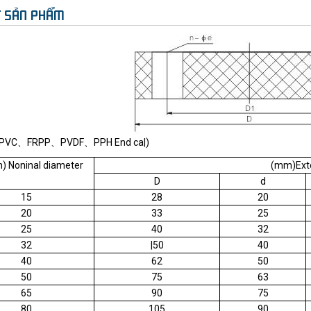
ẾT SẢN PHẨM
VC、FRPP、PVDF、PPH End ca|)
 Noninal diameter
(mm)Exte
D
d
15
28
20
20
33
25
25
40
32
32
|50
40
40
62
50
50
75
63
65
90
75
80
105
90