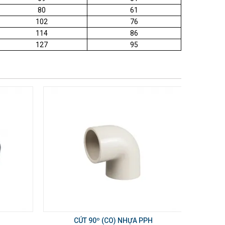
80
61
102
76
114
86
127
95
CÚT 90º (CO) NHỰA PPH