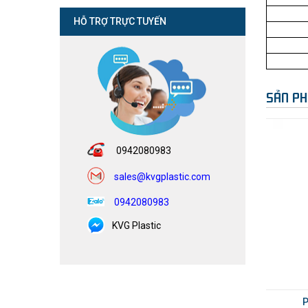
HỖ TRỢ TRỰC TUYẾN
SẢN PH
0942080983
sales@kvgplastic.com
0942080983
KVG Plastic
P