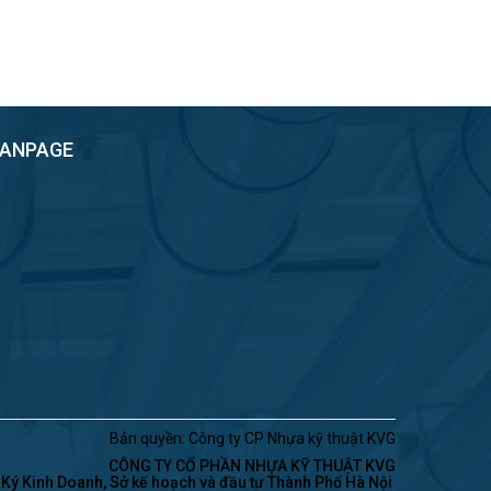
FANPAGE
Bản quyền: Công ty CP Nhựa kỹ thuật KVG
CÔNG TY CỔ PHẦN NHỰA KỸ THUẬT KVG
ý Kinh Doanh, Sở kế hoạch và đầu tư Thành Phố Hà Nội