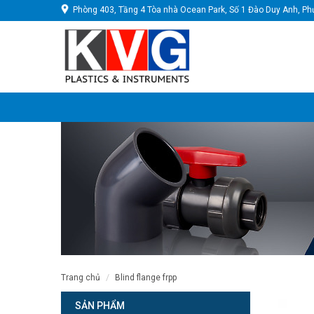
Phòng 403, Tầng 4 Tòa nhà Ocean Park, Số 1 Đào Duy Anh, Ph
trang chủ
blind flange frpp
SẢN PHẨM