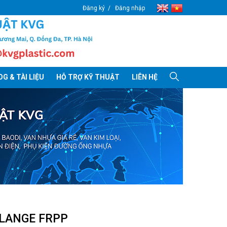
Đăng ký
Đăng nhập
G & TÀI LIỆU
HỖ TRỢ KỸ THUẬT
LIÊN HỆ
FLANGE FRPP