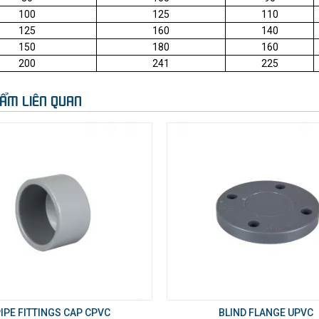
100
125
110
125
160
140
150
180
160
200
241
225
ẨM LIÊN QUAN
IPE FITTINGS CAP CPVC
BLIND FLANGE UPVC