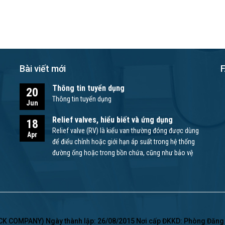
Bài viết mới
Thông tin tuyển dụng
20
Thông tin tuyển dụng
Jun
Relief valves, hiểu biết và ứng dụng
18
Relief valve (RV) là kiểu van thường đóng được dùng
Apr
để điểu chỉnh hoặc giới hạn áp suất trong hệ thống
đường ống hoặc trong bồn chứa, cũng như bảo vệ
bơm và các thiết bị khác.
 COMPANY) Ngày thành lập: 26/08/2015 Nơi cấp ĐKKD: Phòng Đăng K