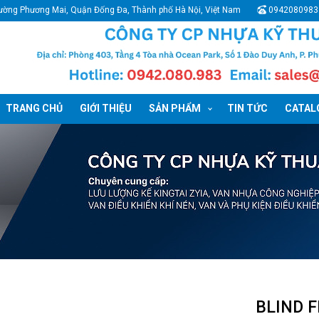
ường Phương Mai, Quận Đống Đa, Thành phố Hà Nội, Việt Nam
0942080983
TRANG CHỦ
GIỚI THIỆU
SẢN PHẨM
TIN TỨC
CATALO
BLIND 