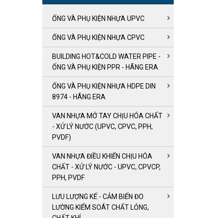
ỐNG VÀ PHỤ KIỆN NHỰA UPVC
ỐNG VÀ PHỤ KIỆN NHỰA CPVC
BUILDING HOT&COLD WATER PIPE -
ỐNG VÀ PHỤ KIỆN PPR - HÃNG ERA
ỐNG VÀ PHỤ KIỆN NHỰA HDPE DIN
8974 - HÃNG ERA
VAN NHỰA MỞ TAY CHỊU HÓA CHẤT
- XỬ LÝ NƯỚC (UPVC, CPVC, PPH,
PVDF)
VAN NHỰA ĐIỀU KHIỂN CHỊU HÓA
CHẤT - XỬ LÝ NƯỚC - UPVC, CPVCP,
PPH, PVDF
LƯU LƯỢNG KẾ - CẢM BIẾN ĐO
LƯỜNG KIỂM SOÁT CHẤT LỎNG,