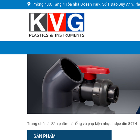
Phòng 403, Tầng 4 Tòa nhà Ocean Park, Số 1 Đào Duy Anh, Ph
trang chủ
sản phẩm
ống và phụ kiện nhựa hdpe din 8974 -
SẢN PHẨM