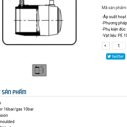
Mã sản phẩm:
-Áp suất hoạt 
-Phương pháp 
-Phụ kiện đúc
-Vật liệu: PE
twitter
ẾT SẢN PHẨM
p
r 16bar/gas 10bar
usion
 moulded