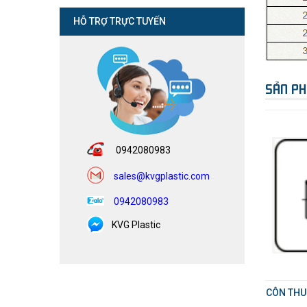
HỖ TRỢ TRỰC TUYẾN
SẢN PH
0942080983
sales@kvgplastic.com
0942080983
KVG Plastic
CÔN THU