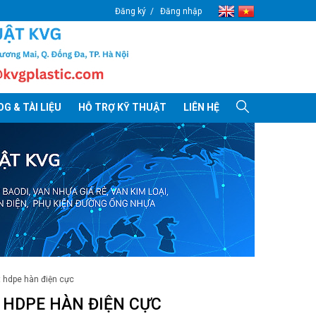
Đăng ký
Đăng nhập
G & TÀI LIỆU
HỖ TRỢ KỸ THUẬT
LIÊN HỆ
bịt hdpe hàn điện cực
T HDPE HÀN ĐIỆN CỰC