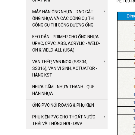
CHẤT KHÍ
PE 100-R
MÁY HÀN ỐNG NHỰA - DAO CẮT
ỐNG NHỰA VÀ CÁC CÔNG CỤ THI
CÔNG CỤ THI CÔNG ĐƯỜNG ỐNG
KEO DÁN - PRIMER CHO ỐNG NHỰA
UPVC, CPVC, ABS, ACRYLIC - WELD-
ON & WELD-ALL (USA)
VAN THÉP, VAN INOX (SS304,
SS316), VAN VI SINH, ACTUATOR -
HÃNG KST
NHỰA TẤM - NHỰA THANH - QUE
HÀN NHỰA
ỐNG PVC NỐI ROĂNG & PHỤ KIỆN
PHỤ KIỆN PVC CHO THOÁT NƯỚC
THẢI VÀ THÔNG HƠI - DWV