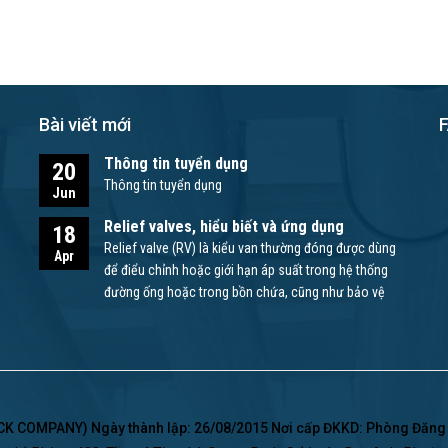
Bài viết mới
Thông tin tuyển dụng
20
Thông tin tuyển dụng
Jun
Relief valves, hiểu biết và ứng dụng
18
Relief valve (RV) là kiểu van thường đóng được dùng
Apr
để điểu chỉnh hoặc giới hạn áp suất trong hệ thống
đường ống hoặc trong bồn chứa, cũng như bảo vệ
bơm và các thiết bị khác.
 COMPANY) Ngày thành lập: 26/08/2015 Nơi cấp ĐKKD: Phòng Đăng K