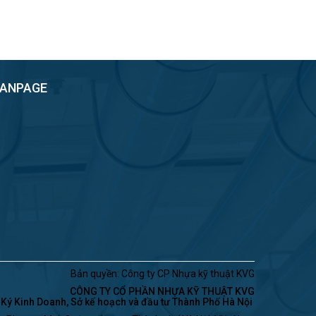
FANPAGE
Bản quyền: Công ty CP Nhựa kỹ thuật KVG
CÔNG TY CỔ PHẦN NHỰA KỸ THUẬT KVG
ý Kinh Doanh, Sở kế hoạch và đầu tư Thành Phố Hà Nội