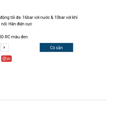
động tối đa: 16bar với nước & 10bar với khí
nối: Hàn điện cực
 100-RC màu đen.
Có sẵn
in