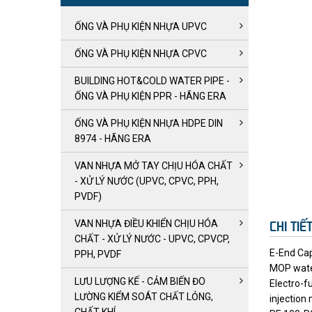
ỐNG VÀ PHỤ KIỆN NHỰA UPVC
ỐNG VÀ PHỤ KIỆN NHỰA CPVC
BUILDING HOT&COLD WATER PIPE -
ỐNG VÀ PHỤ KIỆN PPR - HÃNG ERA
ỐNG VÀ PHỤ KIỆN NHỰA HDPE DIN
8974 - HÃNG ERA
VAN NHỰA MỞ TAY CHỊU HÓA CHẤT
- XỬ LÝ NƯỚC (UPVC, CPVC, PPH,
PVDF)
VAN NHỰA ĐIỀU KHIỂN CHỊU HÓA
CHI TI
CHẤT - XỬ LÝ NƯỚC - UPVC, CPVCP,
E-End Ca
PPH, PVDF
MOP wate
LƯU LƯỢNG KẾ - CẢM BIẾN ĐO
Electro-f
LƯỜNG KIỂM SOÁT CHẤT LỎNG,
injection