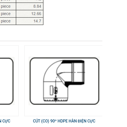
N CỰC
CÚT (CO) 90º HDPE HÀN ĐIỆN CỰC