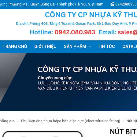
ường Phương Mai, Quận Đống Đa, Thành phố Hà Nội, Việt Nam
0942080983
TRANG CHỦ
GIỚI THIỆU
SẢN PHẨM
TIN TỨC
CATALO
 hãng era
phụ kiện ống nhựa hdpe hàn điện cực (electrofusion fitting)
nút 
NÚT BỊ