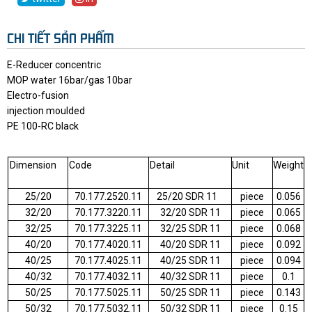
CHI TIẾT SẢN PHẨM
E-Reducer concentric
MOP water 16bar/gas 10bar
Electro-fusion
injection moulded
PE 100-RC black
Dimension
Code
Detail
Unit
Weight
25/20
70.177.2520.11
25/20 SDR 11
piece
0.056
32/20
70.177.3220.11
32/20 SDR 11
piece
0.065
32/25
70.177.3225.11
32/25 SDR 11
piece
0.068
40/20
70.177.4020.11
40/20 SDR 11
piece
0.092
40/25
70.177.4025.11
40/25 SDR 11
piece
0.094
40/32
70.177.4032.11
40/32 SDR 11
piece
0.1
50/25
70.177.5025.11
50/25 SDR 11
piece
0.143
50/32
70.177.5032.11
50/32 SDR 11
piece
0.15