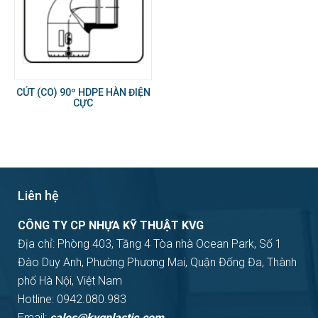
CÚT (CO) 90º HDPE HÀN ĐIỆN
CỰC
Liên hệ
CÔNG TY CP NHỰA KỸ THUẬT KVG
Địa chỉ: Phòng 403, Tầng 4 Tòa nhà Ocean Park, Số 1
Đào Duy Anh, Phường Phương Mai, Quận Đống Đa, Thành
phố Hà Nội, Việt Nam
Hotline: 0942.080.983
Email:
sales@kvgplastic.com