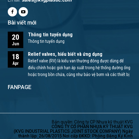
Bài viết mới
Thông tin tuyển dụng
20
Thông tin tuyển dụng
Jun
Relief valves, hiểu biết và ứng dụng
18
Relief valve (RV) là kiểu van thường đóng được dùng để
Apr
điểu chỉnh hoặc giới hạn áp suất trong hệ thống đường ống
hoặc trong bồn chứa, cũng như bảo vệ bơm và các thiết bị
khác.
FANPAGE
Bản quyền: Công ty CP Nhựa kỹ thuật KVG
CÔNG TY CỔ PHẦN NHỰA KỸ THUẬT KVG
(KVG INDUSTRIAL PLASTICS JOINT STOCK COMPANY) Ngày
thành lập: 26/08/2015 Nơi cấp ĐKKD: Phòng Đăng Ký Kinh