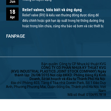
Jun
Relief valves, hiểu biết và ứng dụng
18
Relief valve (RV) là kiểu van thường đóng được dùng để
Apr
điểu chỉnh hoặc giới hạn áp suất trong hệ thống đường ống
hoặc trong bồn chứa, cũng như bảo vệ bơm và các thiết bị
khác.
FANPAGE
Bản quyền: Công ty CP Nhựa kỹ thuật KVG
CÔNG TY CỔ PHẦN NHỰA KỸ THUẬT KVG
(KVG INDUSTRIAL PLASTICS JOINT STOCK COMPANY) Ngày
thành lập: 26/08/2015 Nơi cấp ĐKKD: Phòng Đăng Ký Kinh
Doanh, Sở kế hoạch và đầu tư Thành Phố Hà Nội
Địa chỉ: Phòng 403, Tầng 4 Tòa nhà Ocean Park, Số 1 Đào Duy
Anh, Phường Phương Mai, Quận Đống Đa, Thành phố Hà Nội, Việt
Nam
Mã số thuế: 0106957818