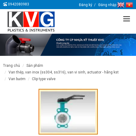
0942080983
Đăng ký
Đăng nhập
trang chủ
sản phẩm
van thép, van inox (ss304, ss316), van vi sinh, actuator - hãng kst
van bướm
clip type valve