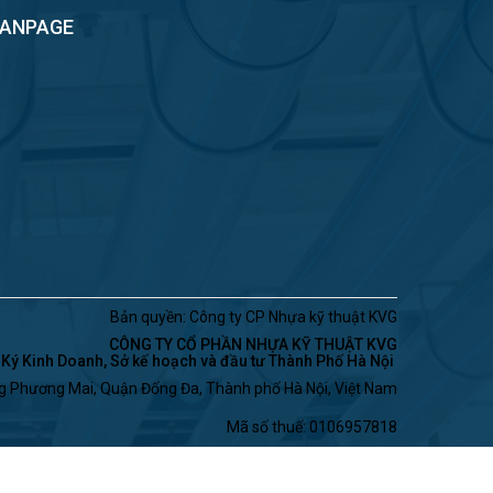
FANPAGE
Bản quyền: Công ty CP Nhựa kỹ thuật KVG
CÔNG TY CỔ PHẦN NHỰA KỸ THUẬT KVG
ý Kinh Doanh, Sở kế hoạch và đầu tư Thành Phố Hà Nội
ng Phương Mai, Quận Đống Đa, Thành phố Hà Nội, Việt Nam
Mã số thuế: 0106957818