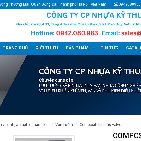
ường Phương Mai, Quận Đống Đa, Thành phố Hà Nội, Việt Nam
0942080983
TRANG CHỦ
GIỚI THIỆU
SẢN PHẨM
TIN TỨC
CATALO
n vi sinh, actuator - hãng kst
van bướm
composite plastic valve
COMPOS