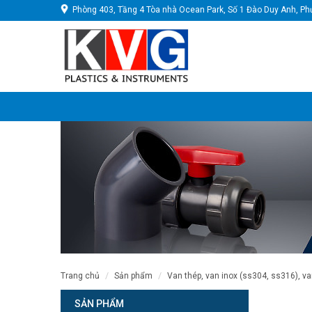
Phòng 403, Tầng 4 Tòa nhà Ocean Park, Số 1 Đào Duy Anh, Ph
trang chủ
sản phẩm
van thép, van inox (ss304, ss316), va
SẢN PHẨM