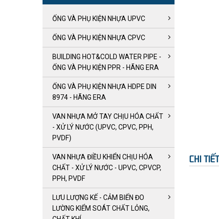
ỐNG VÀ PHỤ KIỆN NHỰA UPVC
ỐNG VÀ PHỤ KIỆN NHỰA CPVC
BUILDING HOT&COLD WATER PIPE -
ỐNG VÀ PHỤ KIỆN PPR - HÃNG ERA
ỐNG VÀ PHỤ KIỆN NHỰA HDPE DIN
8974 - HÃNG ERA
VAN NHỰA MỞ TAY CHỊU HÓA CHẤT
- XỬ LÝ NƯỚC (UPVC, CPVC, PPH,
PVDF)
VAN NHỰA ĐIỀU KHIỂN CHỊU HÓA
CHI TI
CHẤT - XỬ LÝ NƯỚC - UPVC, CPVCP,
PPH, PVDF
LƯU LƯỢNG KẾ - CẢM BIẾN ĐO
LƯỜNG KIỂM SOÁT CHẤT LỎNG,