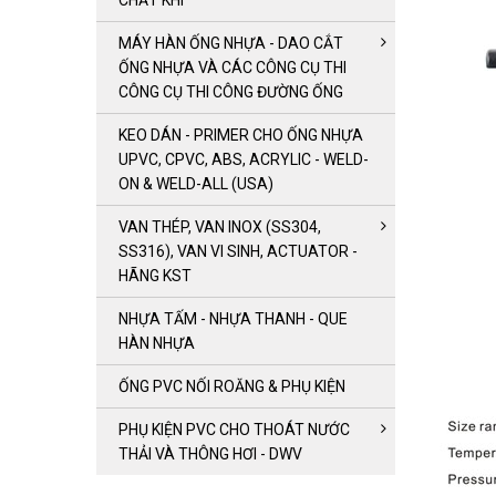
CHẤT KHÍ
MÁY HÀN ỐNG NHỰA - DAO CẮT
ỐNG NHỰA VÀ CÁC CÔNG CỤ THI
CÔNG CỤ THI CÔNG ĐƯỜNG ỐNG
KEO DÁN - PRIMER CHO ỐNG NHỰA
UPVC, CPVC, ABS, ACRYLIC - WELD-
ON & WELD-ALL (USA)
VAN THÉP, VAN INOX (SS304,
SS316), VAN VI SINH, ACTUATOR -
HÃNG KST
NHỰA TẤM - NHỰA THANH - QUE
HÀN NHỰA
ỐNG PVC NỐI ROĂNG & PHỤ KIỆN
PHỤ KIỆN PVC CHO THOÁT NƯỚC
THẢI VÀ THÔNG HƠI - DWV