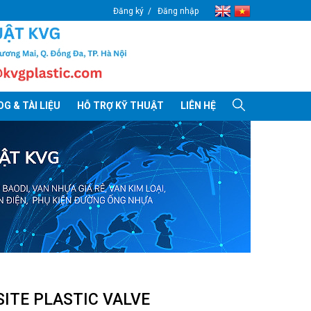
Đăng ký
Đăng nhập
G & TÀI LIỆU
HỖ TRỢ KỸ THUẬT
LIÊN HỆ
ITE PLASTIC VALVE