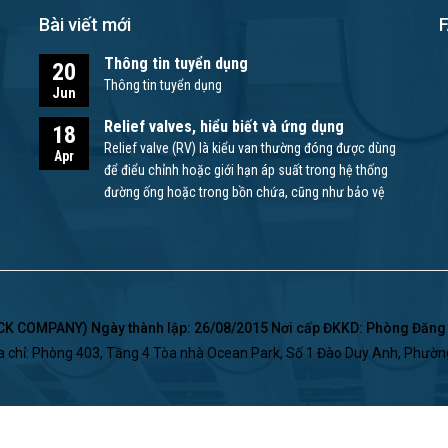
Bài viết mới
Thông tin tuyển dụng
20
Thông tin tuyển dụng
Jun
Relief valves, hiểu biết và ứng dụng
18
Relief valve (RV) là kiểu van thường đóng được dùng
Apr
để điểu chỉnh hoặc giới hạn áp suất trong hệ thống
đường ống hoặc trong bồn chứa, cũng như bảo vệ
bơm và các thiết bị khác.
 COMPANY) Ngày thành lập: 26/08/2015 Nơi cấp ĐKKD: Phòng Đăng K
a chỉ: Phòng 403, Tầng 4 Tòa nhà Ocean Park, Số 1 Đào Duy Anh, Phườ