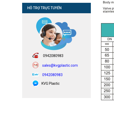
HỖ TRỢ TRỰC TUYẾN
0942080983
sales@kvgplastic.com
0942080983
KVG Plastic