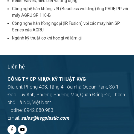
Relief valves, hiểu biết và ứng dụng
Công nghệ hàn không vết (Beadless welding) ống PVDF, PP với
máy AGRU SP 110-B
Công nghệ hàn hồng ngoại (IR Fusion) với các may hàn SP
Series của AGRU
Ngành kỹ thuật cơ khí học gì và làm gì
Liên hệ
CÔNG TY CP NHỰA KỸ THUẬT KVG
Địa chỉ: Phòng 403, Tầng 4 Tòa nhà Ocean Park, Số 1
Đào Duy Anh, Phường Phương Mai, Quận Đống Đa, Thành
phố Hà Nội, Việt Nam
Hotline: 0942.080.983
Email:
sales@kvgplastic.com