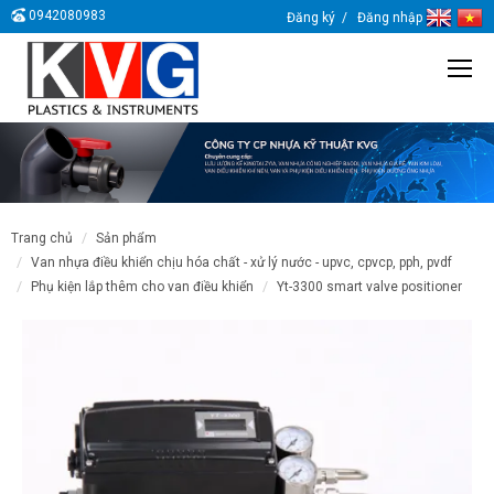
0942080983
Đăng ký
Đăng nhập
trang chủ
sản phẩm
van nhựa điều khiển chịu hóa chất - xử lý nước - upvc, cpvcp, pph, pvdf
phụ kiện lắp thêm cho van điều khiển
yt-3300 smart valve positioner