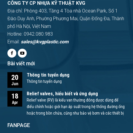
CÔNG TY CP NHỰA KỸ THUẬT KVG
Địa chỉ: Phòng 403, Tầng 4 Tòa nhà Ocean Park, Số 1
Đào Duy Anh, Phường Phương Mai, Quận Đống Đa, Thành
phố Hà Nội, Việt Nam
Hotline: 0942.080.983
Email:
sales@kvgplastic.com
Bài viết mới
Thông tin tuyển dụng
20
Thông tin tuyển dụng
Jun
Relief valves, hiểu biết và ứng dụng
18
Relief valve (RV) là kiểu van thường đóng được dùng để
Apr
điểu chỉnh hoặc giới hạn áp suất trong hệ thống đường ống
hoặc trong bồn chứa, cũng như bảo vệ bơm và các thiết bị
khác.
FANPAGE