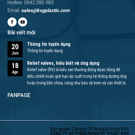
Hotline: 0942.080.983
Email:
sales@kvgplastic.com
Bài viết mới
Thông tin tuyển dụng
20
Thông tin tuyển dụng
Jun
Relief valves, hiểu biết và ứng dụng
18
Relief valve (RV) là kiểu van thường đóng được dùng để
Apr
điểu chỉnh hoặc giới hạn áp suất trong hệ thống đường ống
hoặc trong bồn chứa, cũng như bảo vệ bơm và các thiết bị
khác.
FANPAGE
Bản quyền: Công ty CP Nhựa kỹ thuật KVG
CÔNG TY CỔ PHẦN NHỰA KỸ THUẬT KVG