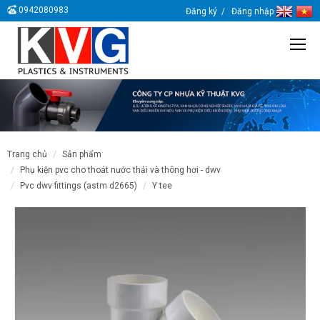
0942080983
Đăng ký
Đăng nhập
trang chủ
sản phẩm
phụ kiện pvc cho thoát nước thải và thông hơi - dwv
pvc dwv fittings (astm d2665)
y tee