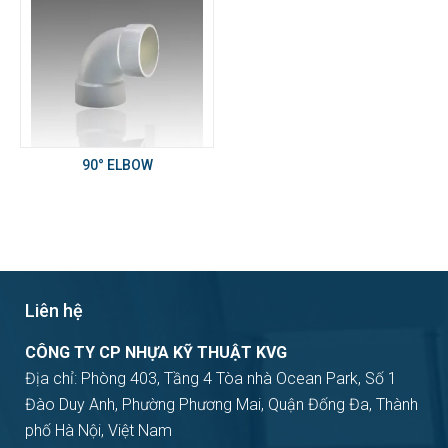
90° ELBOW
Liên hệ
CÔNG TY CP NHỰA KỸ THUẬT KVG
Địa chỉ: Phòng 403, Tầng 4 Tòa nhà Ocean Park, Số 1
Đào Duy Anh, Phường Phương Mai, Quận Đống Đa, Thành
phố Hà Nội, Việt Nam