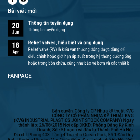
Bài viết mới
Thông tin tuyển dụng
20
Thông tin tuyển dụng
Jun
Relief valves, hiểu biết và ứng dụng
18
Relief valve (RV) là kiểu van thường đóng được dùng để
Apr
điểu chỉnh hoặc giới hạn áp suất trong hệ thống đường ống
hoặc trong bồn chứa, cũng như bảo vệ bơm và các thiết bị
khác.
FANPAGE
Bản quyền: Công ty CP Nhựa kỹ thuật KVG
CÔNG TY CỔ PHẦN NHỰA KỸ THUẬT KVG
(KVG INDUSTRIAL PLASTICS JOINT STOCK COMPANY) Ngày
thành lập: 26/08/2015 Nơi cấp ĐKKD: Phòng Đăng Ký Kinh
Doanh, Sở kế hoạch và đầu tư Thành Phố Hà Nội
Địa chỉ: Phòng 403, Tầng 4 Tòa nhà Ocean Park, Số 1 Đào Duy
Anh, Phường Phương Mai, Quận Đống Đa, Thành phố Hà Nội, Việt