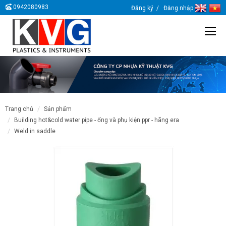
0942080983
Đăng ký
Đăng nhập
trang chủ
sản phẩm
building hot&cold water pipe - ống và phụ kiện ppr - hãng era
weld in saddle