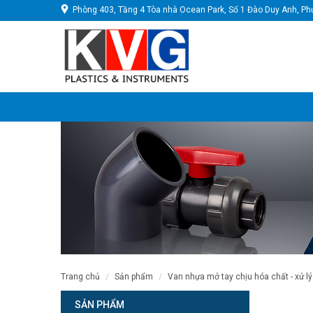
Phòng 403, Tầng 4 Tòa nhà Ocean Park, Số 1 Đào Duy Anh, Ph
trang chủ
sản phẩm
van nhựa mở tay chịu hóa chất - xử lý
SẢN PHẨM