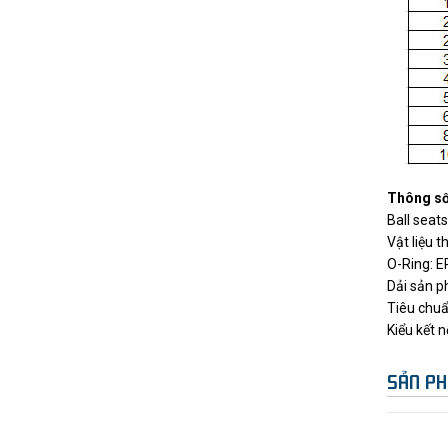
Thông số 
Ball seat
Vật liệu 
O-Ring: 
Dải sản 
Tiêu chuẩ
Kiểu kết n
SẢN PH