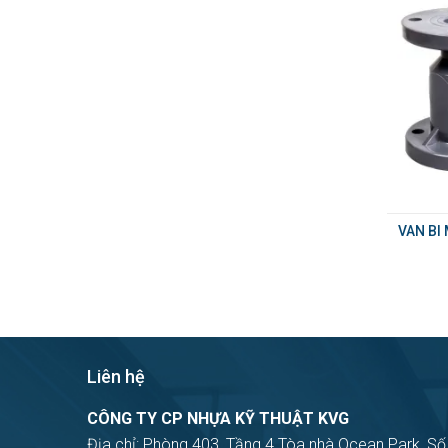
VAN BI
Liên hệ
CÔNG TY CP NHỰA KỸ THUẬT KVG
Địa chỉ: Phòng 403, Tầng 4 Tòa nhà Ocean Park, Số