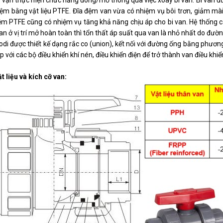
y vặn thực hiện chức năng đóng/mở thông qua việc xoay bi van. Bi van đư
đệm bằng vật liệu PTFE. Đĩa đệm van vừa có nhiệm vụ bôi trơn, giảm mà
đệm PTFE cũng có nhiệm vụ tăng khả năng chịu áp cho bi van. Hệ thống c
i van ở vị trí mở hoàn toàn thì tổn thất áp suất qua van là nhỏ nhất do đư
odi được thiết kế dạng rắc co (union), kết nối với đường ống bằng phươn
p với các bộ điều khiển khí nén, điều khiển điện để trở thành van điều khiể
ật liệu và kích cỡ van: