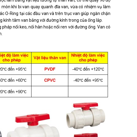
ợc làm bằng vật liệu tương tự thân van, có thể quay 90 độ
i mòn khi bi van quay quanh đĩa van, vừa có nhiệm vụ làm
ác O-Ring tại các đầu van và trên trục van giúp ngăn chặn
ờng kính tâm van bằng với đường kính trong của ống lắp.
g pháp nối keo, nối hàn hoặc nối ren với đường ống. Van có
n.