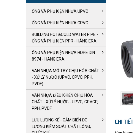
ỐNG VÀ PHỤ KIỆN NHỰA UPVC
ỐNG VÀ PHỤ KIỆN NHỰA CPVC
BUILDING HOT&COLD WATER PIPE -
ỐNG VÀ PHỤ KIỆN PPR - HÃNG ERA
ỐNG VÀ PHỤ KIỆN NHỰA HDPE DIN
8974 - HÃNG ERA
VAN NHỰA MỞ TAY CHỊU HÓA CHẤT
- XỬ LÝ NƯỚC (UPVC, CPVC, PPH,
PVDF)
VAN NHỰA ĐIỀU KHIỂN CHỊU HÓA
CHẤT - XỬ LÝ NƯỚC - UPVC, CPVCP,
PPH, PVDF
LƯU LƯỢNG KẾ - CẢM BIẾN ĐO
CHI TI
LƯỜNG KIỂM SOÁT CHẤT LỎNG,