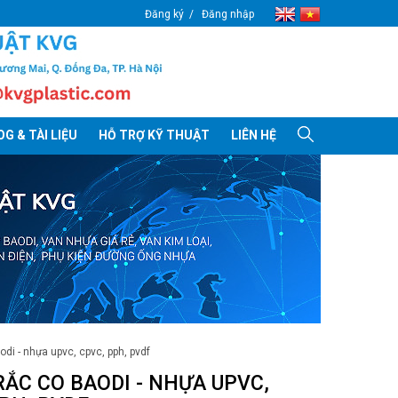
Đăng ký
Đăng nhập
G & TÀI LIỆU
HỖ TRỢ KỸ THUẬT
LIÊN HỆ
aodi - nhựa upvc, cpvc, pph, pvdf
RẮC CO BAODI - NHỰA UPVC,