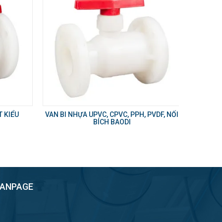
T KIỂU
VAN BI NHỰA UPVC, CPVC, PPH, PVDF, NỐI
BÍCH BAODI
FANPAGE