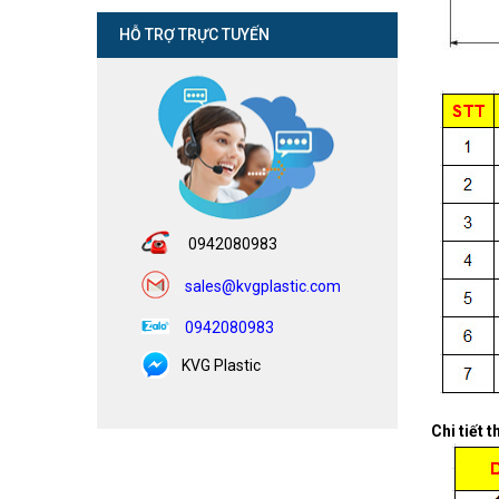
HỖ TRỢ TRỰC TUYẾN
0942080983
sales@kvgplastic.com
0942080983
KVG Plastic
Chi tiết 