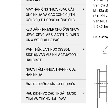
CHẤT KHÍ
Van bi ta
trên đĩa 
MÁY HÀN ỐNG NHỰA - DAO CẮT
kín. Đĩa 
ỐNG NHỰA VÀ CÁC CÔNG CỤ THI
rò rỉ. Kh
CÔNG CỤ THI CÔNG ĐƯỜNG ỐNG
Van bi Ba
thể kết hợ
KEO DÁN - PRIMER CHO ỐNG NHỰA
UPVC, CPVC, ABS, ACRYLIC - WELD-
Chi tiết v
ON & WELD-ALL (USA)
VAN THÉP, VAN INOX (SS304,
SS316), VAN VI SINH, ACTUATOR -
HÃNG KST
NHỰA TẤM - NHỰA THANH - QUE
HÀN NHỰA
ỐNG PVC NỐI ROĂNG & PHỤ KIỆN
PHỤ KIỆN PVC CHO THOÁT NƯỚC
THẢI VÀ THÔNG HƠI - DWV