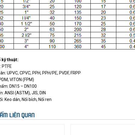
kỹ thuật:
s: PTFE
thân: UPVC, CPVC, PPH, PPH/PE, PVDF, FRPP
EPDM, VITON (FPM)
phẩm: DN15 – DN100
n: ANSI (ASTM), JIS, DIN
ối: Keo dán, Nối bích, Nối ren
ẨM LIÊN QUAN