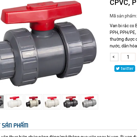
CPVC, P
Mã sản phẩm
Van bi rắc co
PPH, PPH/PE, 
thường được d
nước, dẫn hóa 
twitter
ẾT SẢN PHẨM