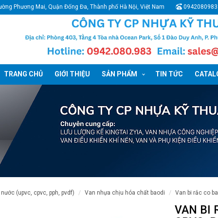
ường Phương Mai, Quận Đống Đa, Thành phố Hà Nội, Việt Nam
0942080983
TRANG CHỦ
GIỚI THIỆU
SẢN PHẨM
TIN TỨC
CATALO
 nước (upvc, cpvc, pph, pvdf)
van nhựa chịu hóa chất baodi
van bi rắc co b
VAN BI 