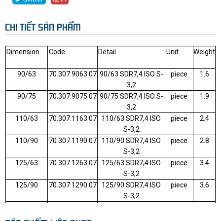
CHI TIẾT SẢN PHẨM
Dimension
Code
Detail
Unit
Weight
90/63
70.307.9063.07
90/63 SDR7,4 ISO S-
piece
1.6
3,2
90/75
70.307.9075.07
90/75 SDR7,4 ISO S-
piece
1.9
3,2
110/63
70.307.1163.07
110/63 SDR7,4 ISO
piece
2.4
S-3,2
110/90
70.307.1190.07
110/90 SDR7,4 ISO
piece
2.8
S-3,2
125/63
70.307.1263.07
125/63 SDR7,4 ISO
piece
3.4
S-3,2
125/90
70.307.1290.07
125/90 SDR7,4 ISO
piece
3.6
S-3,2
140/63
70.307.1463.07
140/63 SDR7,4 ISO
piece
4.3
S-3,2