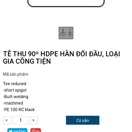
TÊ THU 90º HDPE HÀN ĐỐI ĐẦU, LOẠI
GIA CÔNG TIỆN
Mã sản phẩm:
Tee reduced
-short spigot
-Butt-welding
-machined
-PE 100-RC black
Có sẵn
twitter
in