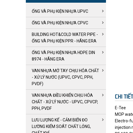
ỐNG VÀ PHỤ KIỆN NHỰA UPVC
ỐNG VÀ PHỤ KIỆN NHỰA CPVC
BUILDING HOT&COLD WATER PIPE -
ỐNG VÀ PHỤ KIỆN PPR - HÃNG ERA
ỐNG VÀ PHỤ KIỆN NHỰA HDPE DIN
8974 - HÃNG ERA
VAN NHỰA MỞ TAY CHỊU HÓA CHẤT
- XỬ LÝ NƯỚC (UPVC, CPVC, PPH,
PVDF)
VAN NHỰA ĐIỀU KHIỂN CHỊU HÓA
CHI TI
CHẤT - XỬ LÝ NƯỚC - UPVC, CPVCP,
E-Tee
PPH, PVDF
MOP wate
LƯU LƯỢNG KẾ - CẢM BIẾN ĐO
Electro-f
LƯỜNG KIỂM SOÁT CHẤT LỎNG,
injection