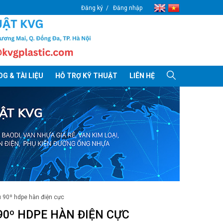
Đăng ký
Đăng nhập
G & TÀI LIỆU
HỖ TRỢ KỸ THUẬT
LIÊN HỆ
ều 90º hdpe hàn điện cực
90º HDPE HÀN ĐIỆN CỰC