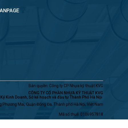
FANPAGE
Bản quyền: Công ty CP Nhựa kỹ thuật KVG
CÔNG TY CỔ PHẦN NHỰA KỸ THUẬT KVG
ý Kinh Doanh, Sở kế hoạch và đầu tư Thành Phố Hà Nội
ng Phương Mai, Quận Đống Đa, Thành phố Hà Nội, Việt Nam
Mã số thuế: 0106957818