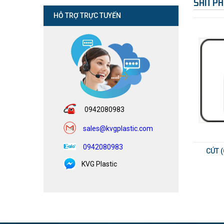
SẢN PH
HỖ TRỢ TRỰC TUYẾN
0942080983
sales@kvgplastic.com
0942080983
CÚT 
KVG Plastic