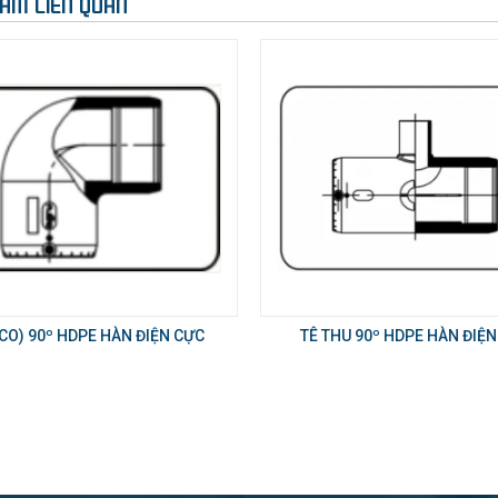
ẨM LIÊN QUAN
(CO) 90º HDPE HÀN ĐIỆN CỰC
TÊ THU 90º HDPE HÀN ĐIỆ