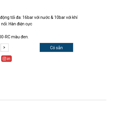
động tối đa: 16bar với nước & 10bar với khí
nối: Hàn điện cực
 100-RC màu đen.
Có sẵn
in