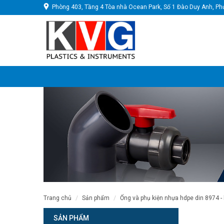
Phòng 403, Tầng 4 Tòa nhà Ocean Park, Số 1 Đào Duy Anh, Ph
trang chủ
sản phẩm
ống và phụ kiện nhựa hdpe din 8974 -
SẢN PHẨM