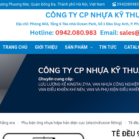
ường Phương Mai, Quận Đống Đa, Thành phố Hà Nội, Việt Nam
0942080983
TRANG CHỦ
GIỚI THIỆU
SẢN PHẨM
TIN TỨC
CATALO
 hãng era
phụ kiện ống nhựa hdpe hàn điện cực (electrofusion fitting)
tê đ
TÊ ĐỀU 