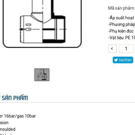
Mã sản phẩm:
-Áp suất hoạt 
-Phương pháp 
-Phụ kiện đúc
-Vật liệu: PE
twitter
ẾT SẢN PHẨM
r 16bar/gas 10bar
usion
 moulded