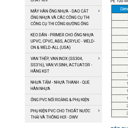
CHẤT KHÍ
PE 100-R
MÁY HÀN ỐNG NHỰA - DAO CẮT
ỐNG NHỰA VÀ CÁC CÔNG CỤ THI
CÔNG CỤ THI CÔNG ĐƯỜNG ỐNG
KEO DÁN - PRIMER CHO ỐNG NHỰA
UPVC, CPVC, ABS, ACRYLIC - WELD-
ON & WELD-ALL (USA)
VAN THÉP, VAN INOX (SS304,
SS316), VAN VI SINH, ACTUATOR -
HÃNG KST
NHỰA TẤM - NHỰA THANH - QUE
HÀN NHỰA
ỐNG PVC NỐI ROĂNG & PHỤ KIỆN
PHỤ KIỆN PVC CHO THOÁT NƯỚC
THẢI VÀ THÔNG HƠI - DWV