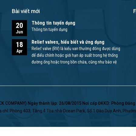
Bài viết mới
Thông tin tuyển dụng
20
Thông tin tuyển dụng
Jun
Relief valves, hiểu biết và ứng dụng
18
Relief valve (RV) là kiểu van thường đóng được dùng
Apr
để điểu chỉnh hoặc giới hạn áp suất trong hệ thống
đường ống hoặc trong bồn chứa, cũng như bảo vệ
bơm và các thiết bị khác.
 COMPANY) Ngày thành lập: 26/08/2015 Nơi cấp ĐKKD: Phòng Đăng K
a chỉ: Phòng 403, Tầng 4 Tòa nhà Ocean Park, Số 1 Đào Duy Anh, Phườ