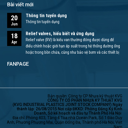
Bài viết mới
Thông tin tuyển dụng
20
Thông tin tuyển dụng
Jun
Relief valves, hiểu biết và ứng dụng
18
Relief valve (RV) là kiểu van thường đóng được dùng để
Apr
điểu chỉnh hoặc giới hạn áp suất trong hệ thống đường ống
hoặc trong bồn chứa, cũng như bảo vệ bơm và các thiết bị
khác.
FANPAGE
Bản quyền: Công ty CP Nhựa kỹ thuật KVG
CÔNG TY CỔ PHẦN NHỰA KỸ THUẬT KVG
(KVG INDUSTRIAL PLASTICS JOINT STOCK COMPANY) Ngày
thành lập: 26/08/2015 Nơi cấp ĐKKD: Phòng Đăng Ký Kinh
Doanh, Sở kế hoạch và đầu tư Thành Phố Hà Nội
Địa chỉ: Phòng 403, Tầng 4 Tòa nhà Ocean Park, Số 1 Đào Duy
Anh, Phường Phương Mai, Quận Đống Đa, Thành phố Hà Nội, Việt
Nam