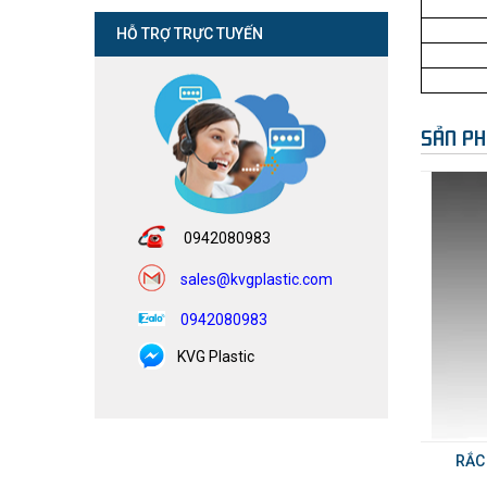
HỖ TRỢ TRỰC TUYẾN
SẢN PH
0942080983
sales@kvgplastic.com
0942080983
KVG Plastic
RẮC