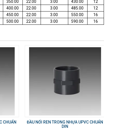
350.00
22.00
3.00
430.00
12
400.00
22.00
3.00
485.00
12
450.00
22.00
3.00
550.00
16
500.00
22.00
3.00
590.00
16
VC CHUẨN
ĐẦU NỐI REN TRONG NHỰA UPVC CHUẨN
DIN