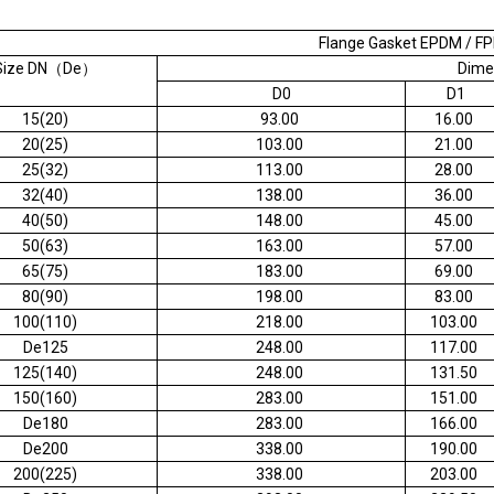
Flange Gasket EPDM / F
Size DN（De）
Dim
D0
D1
15(20)
93.00
16.00
20(25)
103.00
21.00
25(32)
113.00
28.00
32(40)
138.00
36.00
40(50)
148.00
45.00
50(63)
163.00
57.00
65(75)
183.00
69.00
80(90)
198.00
83.00
100(110)
218.00
103.00
De125
248.00
117.00
125(140)
248.00
131.50
150(160)
283.00
151.00
De180
283.00
166.00
De200
338.00
190.00
200(225)
338.00
203.00