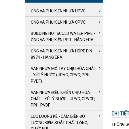
ỐNG VÀ PHỤ KIỆN NHỰA UPVC
ỐNG VÀ PHỤ KIỆN NHỰA CPVC
BUILDING HOT&COLD WATER PIPE -
ỐNG VÀ PHỤ KIỆN PPR - HÃNG ERA
ỐNG VÀ PHỤ KIỆN NHỰA HDPE DIN
8974 - HÃNG ERA
VAN NHỰA MỞ TAY CHỊU HÓA CHẤT
- XỬ LÝ NƯỚC (UPVC, CPVC, PPH,
PVDF)
VAN NHỰA ĐIỀU KHIỂN CHỊU HÓA
CHẤT - XỬ LÝ NƯỚC - UPVC, CPVCP,
PPH, PVDF
CHI TI
LƯU LƯỢNG KẾ - CẢM BIẾN ĐO
LƯỜNG KIỂM SOÁT CHẤT LỎNG,
THÔNG S