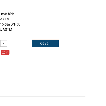
 mặt bích
DM / FM
N15 đến DN400
IN, ASTM
Có sẵn
in