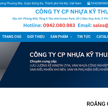
ường Phương Mai, Quận Đống Đa, Thành phố Hà Nội, Việt Nam
0942080983
TRANG CHỦ
GIỚI THIỆU
SẢN PHẨM
TIN TỨC
CATALO
ROĂNG C