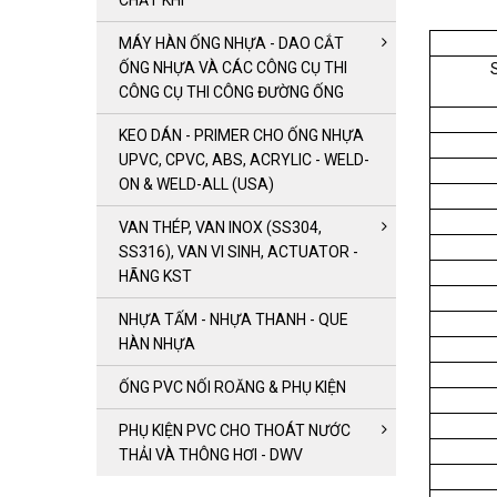
CHẤT KHÍ
MÁY HÀN ỐNG NHỰA - DAO CẮT
ỐNG NHỰA VÀ CÁC CÔNG CỤ THI
CÔNG CỤ THI CÔNG ĐƯỜNG ỐNG
KEO DÁN - PRIMER CHO ỐNG NHỰA
UPVC, CPVC, ABS, ACRYLIC - WELD-
ON & WELD-ALL (USA)
VAN THÉP, VAN INOX (SS304,
SS316), VAN VI SINH, ACTUATOR -
HÃNG KST
NHỰA TẤM - NHỰA THANH - QUE
HÀN NHỰA
ỐNG PVC NỐI ROĂNG & PHỤ KIỆN
PHỤ KIỆN PVC CHO THOÁT NƯỚC
THẢI VÀ THÔNG HƠI - DWV