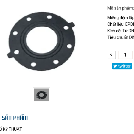
Mã sản phẩm:
Miếng đệm lắp
Chất liệu: EP
Kích cỡ: Từ D
Tiêu chuẩn D
twitter
ẾT SẢN PHẨM
Ố KỸ THUẬT