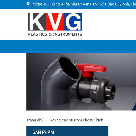
Phòng 403, Tầng 4 Tòa nhà Ocean Park, Số 1 Đào Duy Anh, Ph
trang chủ
roăng cao su (ron) cho nối bích
SẢN PHẨM