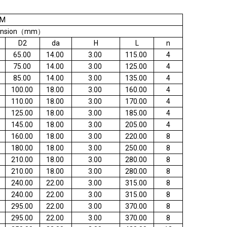
PM
ension（mm）
D2
da
H
L
n
65.00
14.00
3.00
115.00
4
75.00
14.00
3.00
125.00
4
85.00
14.00
3.00
135.00
4
100.00
18.00
3.00
160.00
4
110.00
18.00
3.00
170.00
4
125.00
18.00
3.00
185.00
4
145.00
18.00
3.00
205.00
4
160.00
18.00
3.00
220.00
8
180.00
18.00
3.00
250.00
8
210.00
18.00
3.00
280.00
8
210.00
18.00
3.00
280.00
8
240.00
22.00
3.00
315.00
8
240.00
22.00
3.00
315.00
8
295.00
22.00
3.00
370.00
8
295.00
22.00
3.00
370.00
8