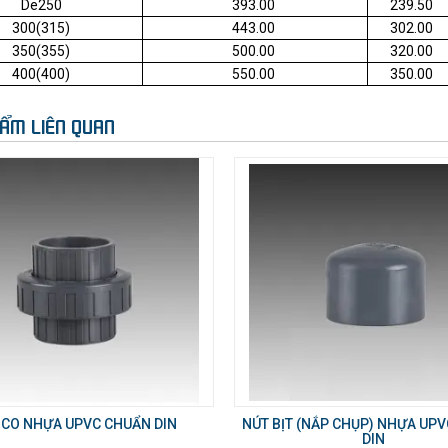
De250
393.00
239.50
300(315)
443.00
302.00
350(355)
500.00
320.00
400(400)
550.00
350.00
ẨM LIÊN QUAN
 CO NHỰA UPVC CHUẨN DIN
NÚT BỊT (NẮP CHỤP) NHỰA UP
DIN