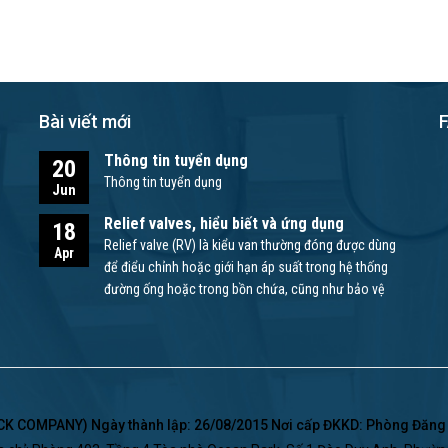
Bài viết mới
Thông tin tuyển dụng
20
Thông tin tuyển dụng
Jun
Relief valves, hiểu biết và ứng dụng
18
Relief valve (RV) là kiểu van thường đóng được dùng
Apr
để điểu chỉnh hoặc giới hạn áp suất trong hệ thống
đường ống hoặc trong bồn chứa, cũng như bảo vệ
bơm và các thiết bị khác.
 COMPANY) Ngày thành lập: 26/08/2015 Nơi cấp ĐKKD: Phòng Đăng K