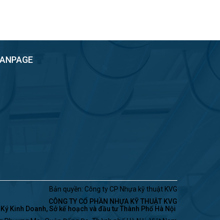
FANPAGE
Bản quyền: Công ty CP Nhựa kỹ thuật KVG
CÔNG TY CỔ PHẦN NHỰA KỸ THUẬT KVG
ý Kinh Doanh, Sở kế hoạch và đầu tư Thành Phố Hà Nội