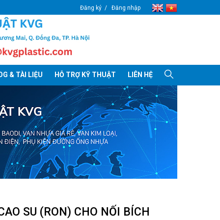
Đăng ký
Đăng nhập
G & TÀI LIỆU
HỖ TRỢ KỸ THUẬT
LIÊN HỆ
AO SU (RON) CHO NỐI BÍCH