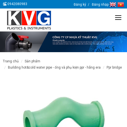
0942080983
Đăng ký
Đăng nhập
trang chủ
sản phẩm
building hot&cold water pipe - ống và phụ kiện ppr - hãng era
ppr bridge