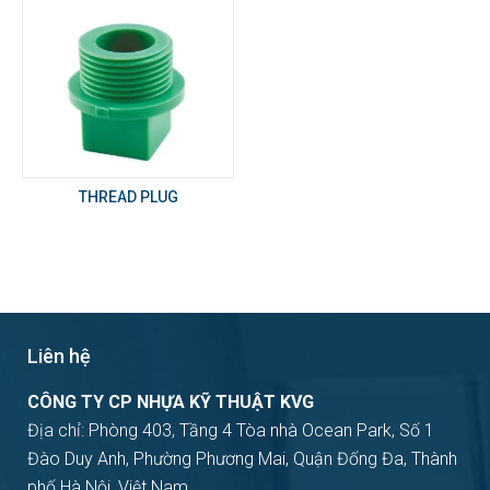
THREAD PLUG
Liên hệ
CÔNG TY CP NHỰA KỸ THUẬT KVG
Địa chỉ: Phòng 403, Tầng 4 Tòa nhà Ocean Park, Số 1
Đào Duy Anh, Phường Phương Mai, Quận Đống Đa, Thành
phố Hà Nội, Việt Nam