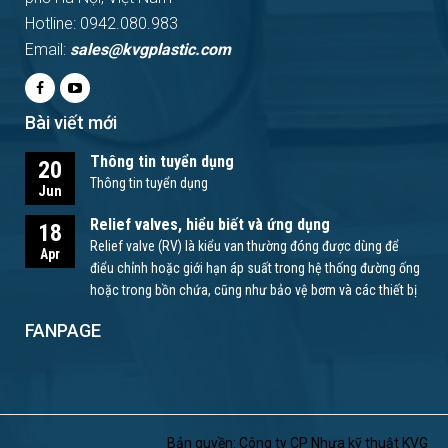
Hotline: 0942.080.983
Email:
sales@kvgplastic.com
Bài viết mới
Thông tin tuyển dụng
20
Thông tin tuyển dụng
Jun
Relief valves, hiểu biết và ứng dụng
18
Relief valve (RV) là kiểu van thường đóng được dùng để
Apr
điểu chỉnh hoặc giới hạn áp suất trong hệ thống đường ống
hoặc trong bồn chứa, cũng như bảo vệ bơm và các thiết bị
khác.
FANPAGE
Bản quyền: Công ty CP Nhựa kỹ thuật KVG