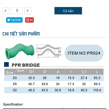
Có sẵn
twitter
in
CHI TIẾT SẢN PHẨM