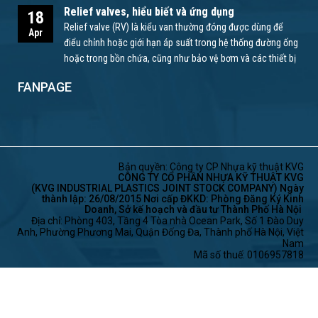
Relief valves, hiểu biết và ứng dụng
18
Relief valve (RV) là kiểu van thường đóng được dùng để
Apr
điểu chỉnh hoặc giới hạn áp suất trong hệ thống đường ống
hoặc trong bồn chứa, cũng như bảo vệ bơm và các thiết bị
khác.
FANPAGE
Bản quyền: Công ty CP Nhựa kỹ thuật KVG
CÔNG TY CỔ PHẦN NHỰA KỸ THUẬT KVG
(KVG INDUSTRIAL PLASTICS JOINT STOCK COMPANY) Ngày
thành lập: 26/08/2015 Nơi cấp ĐKKD: Phòng Đăng Ký Kinh
Doanh, Sở kế hoạch và đầu tư Thành Phố Hà Nội
Địa chỉ: Phòng 403, Tầng 4 Tòa nhà Ocean Park, Số 1 Đào Duy
Anh, Phường Phương Mai, Quận Đống Đa, Thành phố Hà Nội, Việt
Nam
Mã số thuế: 0106957818