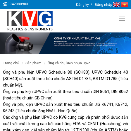
0942080983
Đăng ký
Đăng nhập
trang chủ
sản phẩm
ống và phụ kiện nhựa upvc
Ống và phụ kiện UPVC Schedule 80 (SCH80), UPVC Schedule 40
(SCH40) sản xuất theo tiêu chuẩn ASTM D1784, ASTM D1785 (Tiêu
chuẩn Mỹ).
Ống và phụ kiện UPVC sản xuất theo tiêu chuẩn DIN 8061, DIN 8062
(hoặc tiêu chuẩn GB China).
Ống và phụ kiện UPVC sản xuất theo tiêu chuẩn JIS K6741, K6742,
K6743 (Tiêu chuẩn ống Nhật - Hàn Quốc).
Các ống và phụ kiện UPVC do KVG cung cấp và phân phối được sản
xuất với chất lượng cao bởi các hãng ERA và CENIT (Huasheng) với
màu xám đen, dải sản phẩm lên tới 12"DN300 (chuẩn ASTM) hoặc