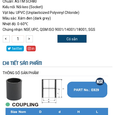
Chuẩn: ASTM SCH80
Kiểu nối: Nối keo (Socket)
Vật liệu: UPVC (Unplasticized Polyvinyl Chloride)
Màu sắc: Xám đen (dark grey)
Nhiệt độ: 0-60℃
Chứng nhận: NSF, UPC, QSM ISO 9001/14001/18001, SGS
Có sẵn
twitter
in
CHI TIẾT SẢN PHẨM
THÔNG SỐ SẢN PHẨM