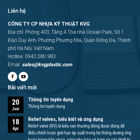
Liên hệ
CÔNG TY CP NHỰA KỸ THUẬT KVG
Địa chỉ: Phòng 403, Tầng 4 Tòa nhà Ocean Park, Số 1
Đào Duy Anh, Phường Phương Mai, Quận Đống Đa, Thành
phố Hà Nội, Việt Nam
Hotline: 0942.080.983
Email:
sales@kvgplastic.com
Bài viết mới
Thông tin tuyển dụng
20
Thông tin tuyển dụng
Jun
Relief valves, hiểu biết và ứng dụng
18
Relief valve (RV) là kiểu van thường đóng được dùng để
Apr
điểu chỉnh hoặc giới hạn áp suất trong hệ thống đường ống
hoặc trong bồn chứa, cũng như bảo vệ bơm và các thiết bị