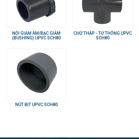
NỐI GIẢM ÂM/BẠC GIẢM
CHỮ THẬP - TỨ THÔNG UPVC
(BUSHING) UPVC SCH80
SCH80
NÚT BỊT UPVC SCH80