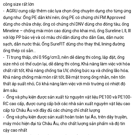
công size rất lớn
- AGRU cung cấp thêm các lựa chọn ống chuyên dụng cho từng ứng
dụng như: Ống PE dẫn khí nén; ống PE có chứng chỉ FM Approved
dùng cho chữa cháy; ống có chứng chỉ DNV dùng cho đóng tàu; ống
Mineline – chống mài mòn cao dùng cho khai mỏ; ống Sureline I, II, III
với lớp PP bảo vệ và có màu chỉ dẫn dùng cho dẫn Gas, dẫn nước
sạch, dẫn nước thải; Ống SureFIT dùng cho thay thế, lining đường
ống thép có sẵn…
- Tỉ trọng thấp, chỉ 0.95g/cm3, nên dễ dàng thi công, lắp đặt, ống
size nhỏ có thể cuộn lại, dễ dàng thi công; Khả năng làm việc với hóa
chất rất tốt; Khả năng chống tia UV, chống bức xạ và chống lão hóa;
Khả năng chống mài mòn rất tốt; Bề mặt trong ống nhẵn, nên tổn
thất áp suất nhỏ; Có khả năng làm việc với môi trường có nhiệt độ
âm sâu.
- Ống và phụ kiện được sản xuất từ nguyên vật liệu PE100 và PE100-
RC cao cấp, được cung cấp bởi các nhà sản xuất nguyên vật liệu cao
cấp từ Châu Âu với đầy đủ các chứng chỉ chất lượng
- Ống và phụ kiện được sản xuất hoàn toàn tại Áo, trên dây truyền,
máy móc hiện đại từ Châu Âu, cho chất lượng sản phẩm và độ tin
cậy cao nhất