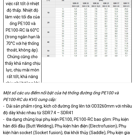
Kiểm tra độ bên chịu áp trong dài hạn của
tiêu chuẩn DIN 8074 với
việc rất tốt ở nhiệt
ống nhựa PE100 và PE100-RC của AGRU
ống và DIN 16963 với
độ thấp. Nhiệt độ
(ÁO)
làm việc tối đa của
phụ kiện được làm
hoàn toàn từ hạt nhựa
ống PE100 và
PE100-RC là 60°C
nguyên sinh PE100
(trong ngắn hạn là
hoặc PE100-RC chất
70°C với hệ thống
lượng cao, do hãng
AGRU (Áo) cung cấp,
thoát, không áp).
sản phẩm được sản
Chúng cũng cho
thấy khả năng chịu
xuất hoàn toàn tại Áo,
cho chất lượng, độ tin
lực, chịu mài mòn
cậy và độ bền cao nhất
rất tốt, khả năng
của sản phẩm xuất xứ
chịu nhiệt tăng khi
Châu Âu, nhưng vẫn
nhiệt độ tăng.
Một số các ưu điểm nổi bật của hệ thống đường ống PE100 và
đảm bảo giá thành
PE100-RC do KVG cung cấp:
cạnh tranh.
- Dải sản phẩm rộng, kích cỡ đường ống lên tới OD3260mm với nhiều
độ dày khác nhau từ SDR7.4 – SDR41
- Đa dạng chủng loại phụ kiện PE100, PE100-RC bao gồm: Phụ kiện
hàn đối đầu (Butt Welding); Phụ kiện hàn điện (Electrofusion); Phụ
kiện hàn socket (Socket fusion); Đai khởi thủy (Saddle); Phụ kiện gia