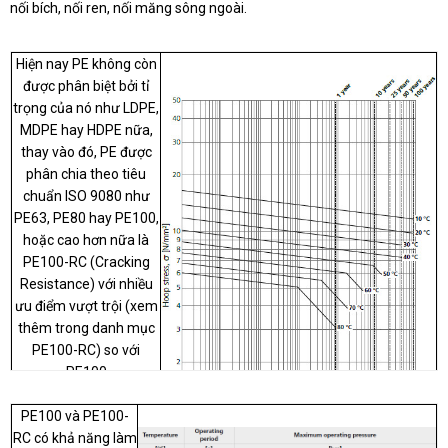
nối bích, nối ren, nối măng sông ngoài.
Hiện nay PE không còn
được phân biệt bởi tỉ
trọng của nó như LDPE,
MDPE hay HDPE nữa,
thay vào đó, PE được
phân chia theo tiêu
chuẩn ISO 9080 như
PE63, PE80 hay PE100,
hoặc cao hơn nữa là
PE100-RC (Cracking
Resistance) với nhiều
ưu điểm vượt trội (xem
thêm trong danh mục
PE100-RC) so với
PE100
Hệ thống đường ống PE
PE100 và PE100-
RC có khả năng làm
do SDT cung cấp theo