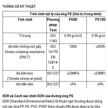
THÔNG SỐ KỸ THUẬT
Tính chất vật lý của ống PE (Giá trị trung bình)
Tính chất
Phương
PE80
PE100
pháp
Test
Tỉ trọng
ISO
0.94 g/cm3
0.96 g/cm
1183
Độ bền chống nứt gãy
ISO
100h
≥300h
Stress cracking resistance
16770
(FNCT)
EN
12814-
3
Độ bền kéo
ISO 527
≥23MPa
≥23MPa
(Tensile stress at yield)
Độ dãn dẻo
ISO 527
≥9%
≥9%
(Tensile stress at yield)
Độ dãn đứt
ISO 527
>350%
>350%
SDR và Cách xác định SDR của đường ống PE.
(Elongation at break)
SDR (Standard Dimensional Ratio) là thuật ngữ thường được dùng
Độ xuyên kim tại 23°C
ISO 179
≥13 kJ/ m2
≥13 kJ/ m
với các ống PP, PE, PVC, PVDF theo chuẩn DIN được đưa ra từ tiêu