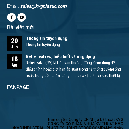
(Color)
Black
Black
Email:
sales@kvgplastic.com
Bài viết mới
Thông tin tuyển dụng
20
Thông tin tuyển dụng
Jun
Relief valves, hiểu biết và ứng dụng
18
Relief valve (RV) là kiểu van thường đóng được dùng để
Apr
điểu chỉnh hoặc giới hạn áp suất trong hệ thống đường ống
hoặc trong bồn chứa, cũng như bảo vệ bơm và các thiết bị
khác.
FANPAGE
Bản quyền: Công ty CP Nhựa kỹ thuật KVG
CÔNG TY CỔ PHẦN NHỰA KỸ THUẬT KVG
(KVG INDUSTRIAL PLASTICS JOINT STOCK COMPANY) Ngày