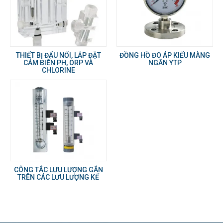
THIẾT BỊ ĐẤU NỐI, LẮP ĐẶT
ĐỒNG HỒ ĐO ÁP KIỂU MÀNG
CẢM BIẾN PH, ORP VÀ
NGĂN YTP
CHLORINE
CÔNG TẮC LƯU LƯỢNG GẮN
TRÊN CÁC LƯU LƯỢNG KẾ