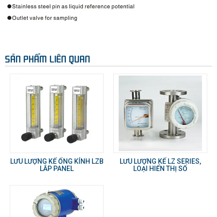
SẢN PHẨM LIÊN QUAN
LƯU LƯỢNG KẾ ỐNG KÍNH LZB
LƯU LƯỢNG KẾ LZ SERIES,
LẮP PANEL
LOẠI HIỂN THỊ SỐ