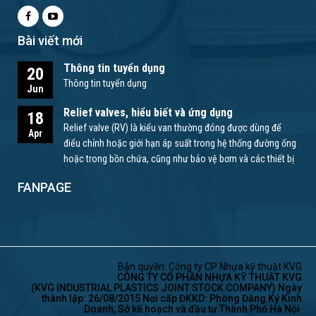
Bài viết mới
Thông tin tuyển dụng
20
Thông tin tuyển dụng
Jun
Relief valves, hiểu biết và ứng dụng
18
Relief valve (RV) là kiểu van thường đóng được dùng để
Apr
điểu chỉnh hoặc giới hạn áp suất trong hệ thống đường ống
hoặc trong bồn chứa, cũng như bảo vệ bơm và các thiết bị
khác.
FANPAGE
Bản quyền: Công ty CP Nhựa kỹ thuật KVG
CÔNG TY CỔ PHẦN NHỰA KỸ THUẬT KVG
(KVG INDUSTRIAL PLASTICS JOINT STOCK COMPANY) Ngày
thành lập: 26/08/2015 Nơi cấp ĐKKD: Phòng Đăng Ký Kinh
Doanh, Sở kế hoạch và đầu tư Thành Phố Hà Nội