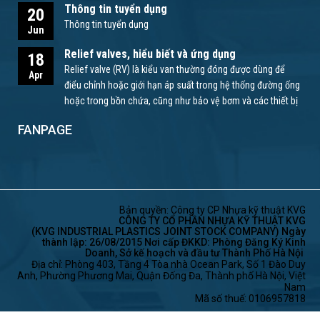
Thông tin tuyển dụng
20
Thông tin tuyển dụng
Jun
Relief valves, hiểu biết và ứng dụng
18
Relief valve (RV) là kiểu van thường đóng được dùng để
Apr
điểu chỉnh hoặc giới hạn áp suất trong hệ thống đường ống
hoặc trong bồn chứa, cũng như bảo vệ bơm và các thiết bị
khác.
FANPAGE
Bản quyền: Công ty CP Nhựa kỹ thuật KVG
CÔNG TY CỔ PHẦN NHỰA KỸ THUẬT KVG
(KVG INDUSTRIAL PLASTICS JOINT STOCK COMPANY) Ngày
thành lập: 26/08/2015 Nơi cấp ĐKKD: Phòng Đăng Ký Kinh
Doanh, Sở kế hoạch và đầu tư Thành Phố Hà Nội
Địa chỉ: Phòng 403, Tầng 4 Tòa nhà Ocean Park, Số 1 Đào Duy
Anh, Phường Phương Mai, Quận Đống Đa, Thành phố Hà Nội, Việt
Nam
Mã số thuế: 0106957818