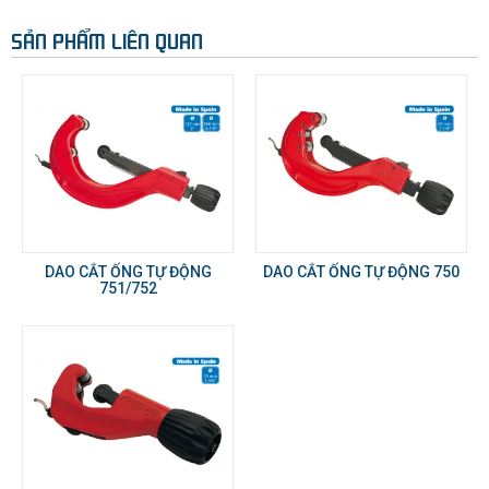
SẢN PHẨM LIÊN QUAN
DAO CẮT ỐNG TỰ ĐỘNG
DAO CẮT ỐNG TỰ ĐỘNG 750
751/752