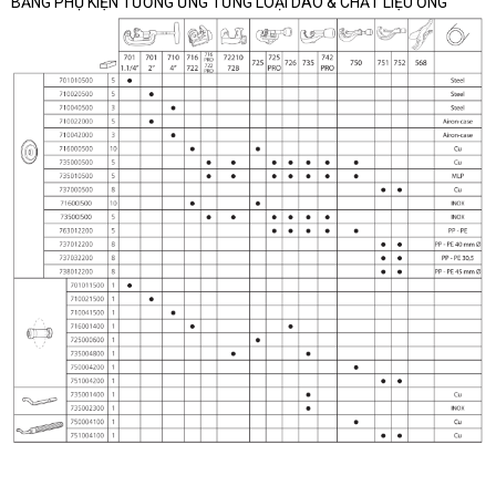
BẢNG PHỤ KIỆN TƯƠNG ỨNG TỪNG LOẠI DAO & CHẤT LIỆU ỐNG