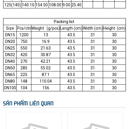
125(140)
140.10
154.50
108.00
9.00
25.40
Packing list
Size
Pcs/ctn
Weight (g/pcs)
Length (cm)
Width (cm)
Height (cm)
DN15
1200
13
43.5
31
30
DN20
750
16.9
43.5
31
30
DN25
550
21.63
43.5
31
30
DN32
420
30.87
43.5
31
30
DN40
270
42.21
43.5
31
30
DN50
285
55.02
43.5
31
30
DN65
225
87.1
43.5
31
30
DN80
148
110.04
43.5
31
30
DN100
104
156
43.5
31
30
SẢN PHẨM LIÊN QUAN