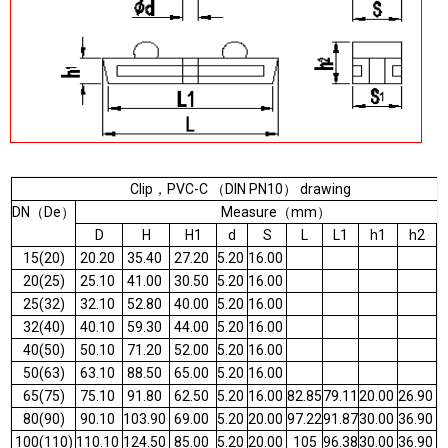
Clip，PVC-C （DIN PN10） drawing
DN（De）
Measure（mm）
D
H
H1
d
S
L
L1
h1
h2
15(20)
20.20
35.40
27.20
5.20
16.00
20(25)
25.10
41.00
30.50
5.20
16.00
25(32)
32.10
52.80
40.00
5.20
16.00
32(40)
40.10
59.30
44.00
5.20
16.00
40(50)
50.10
71.20
52.00
5.20
16.00
50(63)
63.10
88.50
65.00
5.20
16.00
65(75)
75.10
91.80
62.50
5.20
16.00
82.85
79.11
20.00
26.90
1
80(90)
90.10
103.90
69.00
5.20
20.00
97.22
91.87
30.00
36.90
2
100(110)
110.10
124.50
85.00
5.20
20.00
105
96.38
30.00
36.90
2