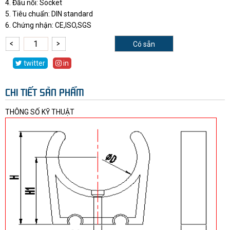
4. Đầu nối: Socket
5. Tiêu chuẩn: DIN standard
6. Chứng nhận: CE,ISO,SGS
Có sẵn
twitter
in
CHI TIẾT SẢN PHẨM
THÔNG SỐ KỸ THUẬT