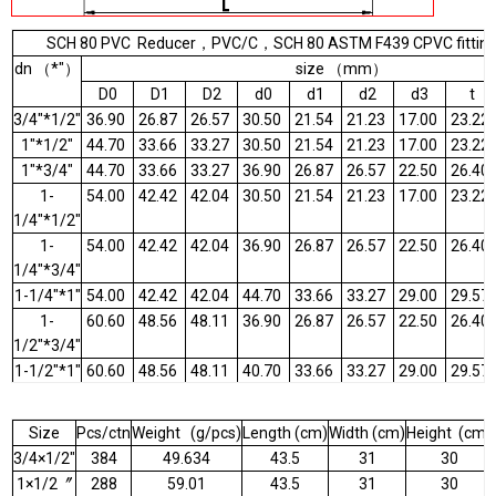
SCH 80 PVC Reducer，PVC/C，SCH 80 ASTM F439 CPVC fitting
dn （*"）
size （mm）
D0
D1
D2
d0
d1
d2
d3
t
3/4"*1/2"
36.90
26.87
26.57
30.50
21.54
21.23
17.00
23.22
1"*1/2"
44.70
33.66
33.27
30.50
21.54
21.23
17.00
23.22
1"*3/4"
44.70
33.66
33.27
36.90
26.87
26.57
22.50
26.40
1-
54.00
42.42
42.04
30.50
21.54
21.23
17.00
23.22
1/4"*1/2"
1-
54.00
42.42
42.04
36.90
26.87
26.57
22.50
26.40
1/4"*3/4"
1-1/4"*1"
54.00
42.42
42.04
44.70
33.66
33.27
29.00
29.57
1-
60.60
48.56
48.11
36.90
26.87
26.57
22.50
26.40
1/2"*3/4"
1-1/2"*1"
60.60
48.56
48.11
40.70
33.66
33.27
29.00
29.57
1-1/2"*1-
60.60
48.56
48.11
54.00
42.42
42.04
38.00
32.75
1/4"
Size
Pcs/ctn
Weight (g/pcs)
Length (cm)
Width (cm)
Height (cm)
2"*1"
73.10
60.63
60.17
44.70
33.66
33.27
29.00
29.57
3/4×1/2"
384
49.634
43.5
31
30
2"*1-1/4"
73.10
60.63
60.17
54.00
42.42
42.04
38.00
32.75
1×1/2〞
288
59.01
43.5
31
30