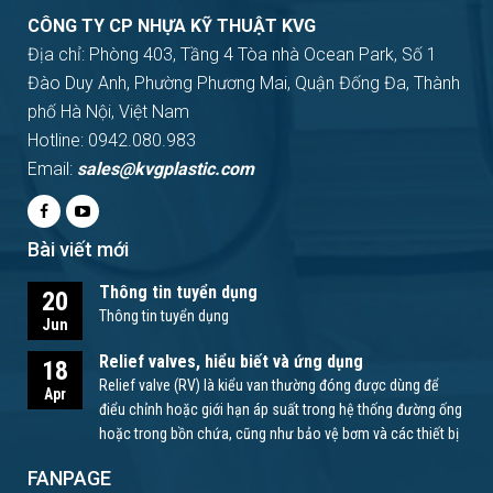
CÔNG TY CP NHỰA KỸ THUẬT KVG
Địa chỉ: Phòng 403, Tầng 4 Tòa nhà Ocean Park, Số 1
Đào Duy Anh, Phường Phương Mai, Quận Đống Đa, Thành
phố Hà Nội, Việt Nam
Hotline: 0942.080.983
Email:
sales@kvgplastic.com
Bài viết mới
Thông tin tuyển dụng
20
Thông tin tuyển dụng
Jun
Relief valves, hiểu biết và ứng dụng
18
Relief valve (RV) là kiểu van thường đóng được dùng để
Apr
điểu chỉnh hoặc giới hạn áp suất trong hệ thống đường ống
hoặc trong bồn chứa, cũng như bảo vệ bơm và các thiết bị
khác.
FANPAGE