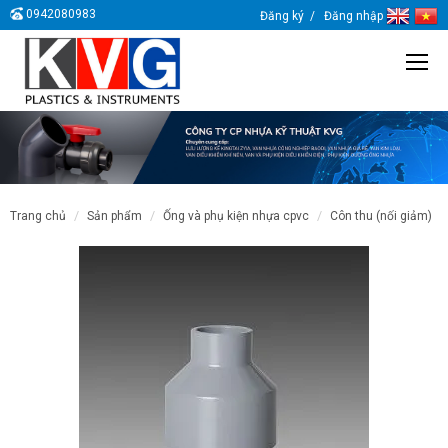
0942080983
Đăng ký
Đăng nhập
trang chủ
sản phẩm
ống và phụ kiện nhựa cpvc
côn thu (nối giảm)