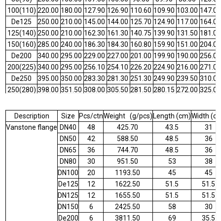
100(110)
220.00
180.00
127.90
126.90
110.60
109.90
103.00
147.0
De125
250.00
210.00
145.00
144.00
125.70
124.90
117.00
164.0
125(140)
250.00
210.00
162.30
161.30
140.75
139.90
131.50
181.0
150(160)
285.00
240.00
186.30
184.30
160.80
159.90
151.00
204.0
De200
340.00
295.00
229.00
227.00
201.00
199.90
190.00
256.0
200(225)
340.00
295.00
256.10
254.10
226.20
224.90
216.00
271.0
De250
395.00
350.00
283.30
281.30
251.30
249.90
239.50
310.0
250(280)
398.00
351.50
308.00
305.50
281.50
280.15
272.00
325.0
300(315)
445.00
400.00
356.60
354.60
316.70
314.90
302.00
373.0
350(355)
510.00
450.00
393.00
391.00
356.80
355.00
326.00
417.0
Description
Size
Pcs/ctn
Weight (g/pcs)
Length (cm)
Width (c
400(400)
570.00
500.00
444.00
442.00
402.00
400.00
369.80
453.0
Vanstone flange
DN40
48
425.70
43.5
31
De450
620.00
565.00
488.50
486.00
451.94
450.05
447.00
518.0
DN50
42
588.50
48.5
36
De500
670.00
620.00
541.00
536.50
502.80
500.60
596.00
573.0
DN65
36
744.70
48.5
36
DN80
30
951.50
53
38
DN100
20
1193.50
45
45
De125
12
1622.50
51.5
51.5
DN125
12
1655.50
51.5
51.5
DN150
6
2425.50
58
30
De200
6
3811.50
69
35.5