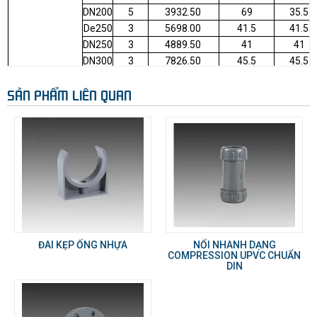
DN200
5
3932.50
69
35.5
De250
3
5698.00
41.5
41.5
DN250
3
4889.50
41
41
DN300
3
7826.50
45.5
45.5
DN350
2
0.00
53
53
SẢN PHẨM LIÊN QUAN
DN400
2
0.00
57
57
DN450
1
0.00
64
64
DN500
1
0.00
68.5
68.5
ĐAI KẸP ỐNG NHỰA
NỐI NHANH DẠNG
COMPRESSION UPVC CHUẨN
DIN