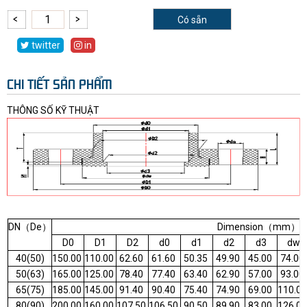
Có sẵn
twitter
in
CHI TIẾT SẢN PHẨM
THÔNG SỐ KỸ THUẬT
DN（De）
Dimension（mm）
D0
D1
D2
d0
d1
d2
d3
dw
40(50)
150.00
110.00
62.60
61.60
50.35
49.90
45.00
74.00
50(63)
165.00
125.00
78.40
77.40
63.40
62.90
57.00
93.00
65(75)
185.00
145.00
91.40
90.40
75.40
74.90
69.00
110.0
80(90)
200.00
160.00
107.50
106.50
90.50
89.90
83.00
126.0