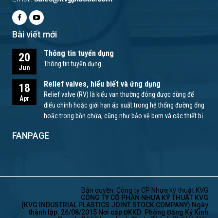
Bài viết mới
Thông tin tuyển dụng
20
Thông tin tuyển dụng
Jun
Relief valves, hiểu biết và ứng dụng
18
Relief valve (RV) là kiểu van thường đóng được dùng để
Apr
điểu chỉnh hoặc giới hạn áp suất trong hệ thống đường ống
hoặc trong bồn chứa, cũng như bảo vệ bơm và các thiết bị
khác.
FANPAGE
Bản quyền: Công ty CP Nhựa kỹ thuật KVG
CÔNG TY CỔ PHẦN NHỰA KỸ THUẬT KVG
(KVG INDUSTRIAL PLASTICS JOINT STOCK COMPANY) Ngày
thành lập: 26/08/2015 Nơi cấp ĐKKD: Phòng Đăng Ký Kinh