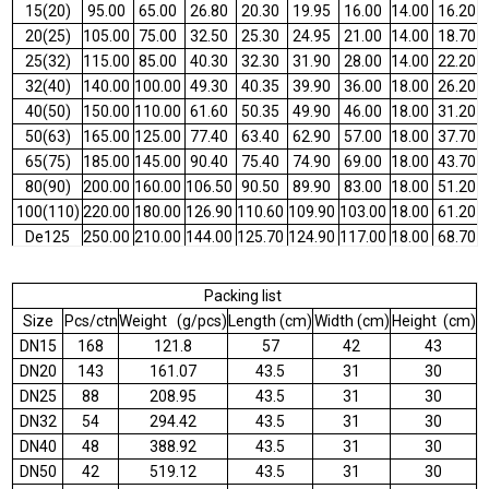
15(20)
95.00
65.00
26.80
20.30
19.95
16.00
14.00
16.20
20(25)
105.00
75.00
32.50
25.30
24.95
21.00
14.00
18.70
25(32)
115.00
85.00
40.30
32.30
31.90
28.00
14.00
22.20
32(40)
140.00
100.00
49.30
40.35
39.90
36.00
18.00
26.20
40(50)
150.00
110.00
61.60
50.35
49.90
46.00
18.00
31.20
50(63)
165.00
125.00
77.40
63.40
62.90
57.00
18.00
37.70
65(75)
185.00
145.00
90.40
75.40
74.90
69.00
18.00
43.70
80(90)
200.00
160.00
106.50
90.50
89.90
83.00
18.00
51.20
100(110)
220.00
180.00
126.90
110.60
109.90
103.00
18.00
61.20
De125
250.00
210.00
144.00
125.70
124.90
117.00
18.00
68.70
125(140)
250.00
210.00
161.30
140.75
139.90
131.50
18.00
76.20
150(160)
285.00
240.00
184.30
160.80
159.90
151.00
22.00
86.20
Packing list
De180
285.00
240.00
202.60
180.80
179.90
166.00
22.00
97.00
Size
Pcs/ctn
Weight (g/pcs)
Length (cm)
Width (cm)
Height (cm)
De200
340.00
295.00
227.00
201.00
199.90
190.00
22.00
106.20
DN15
168
121.8
57
42
43
200(225)
340.00
295.00
254.10
226.20
224.90
216.00
22.00
118.70
DN20
143
161.07
43.5
31
30
De250
395.00
350.00
281.30
251.30
249.90
239.50
22.00
131.20
DN25
88
208.95
43.5
31
30
250(280)
405.00
350.00
310.40
281.50
279.90
264.00
22.00
147.00
DN32
54
294.42
43.5
31
30
300(315)
445.00
400.00
354.60
316.70
314.90
302.00
22.00
167.70
DN40
48
388.92
43.5
31
30
350(355)
510.00
450.00
391.00
356.80
355.00
326.00
24.00
184.00
DN50
42
519.12
43.5
31
30
400(400)
570.00
500.00
442.00
401.80
400.30
386.30
27.00
207.00