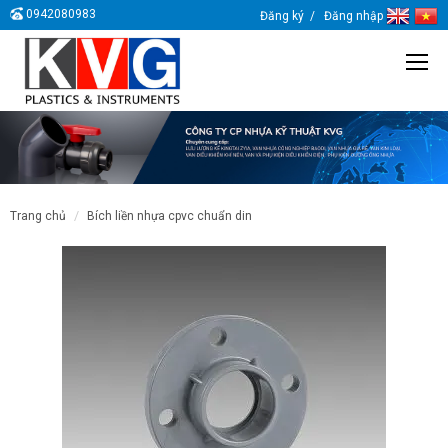
0942080983
Đăng ký
Đăng nhập
trang chủ
bích liền nhựa cpvc chuẩn din