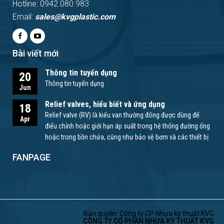
Hotline: 0942.080.983
Email:
sales@kvgplastic.com
Bài viết mới
Thông tin tuyển dụng
20
Thông tin tuyển dụng
Jun
Relief valves, hiểu biết và ứng dụng
18
Relief valve (RV) là kiểu van thường đóng được dùng để
Apr
điểu chỉnh hoặc giới hạn áp suất trong hệ thống đường ống
hoặc trong bồn chứa, cũng như bảo vệ bơm và các thiết bị
khác.
FANPAGE
Bản quyền: Công ty CP Nhựa kỹ thuật KVG
CÔNG TY CỔ PHẦN NHỰA KỸ THUẬT KVG