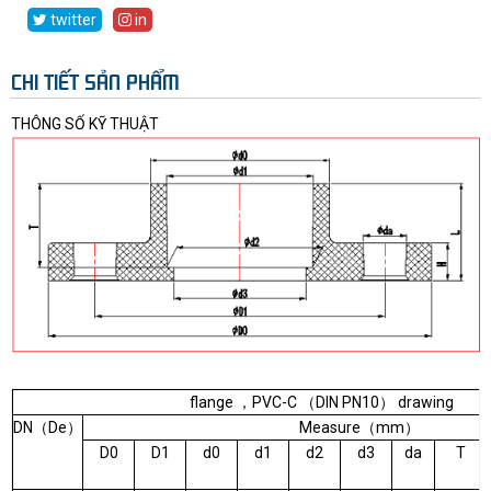
twitter
in
CHI TIẾT SẢN PHẨM
THÔNG SỐ KỸ THUẬT
flange ，PVC-C （DIN PN10） drawing
DN（De）
Measure（mm）
D0
D1
d0
d1
d2
d3
da
T