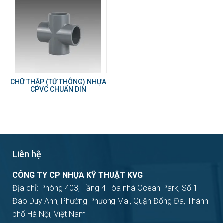
CHỮ THẬP (TỨ THÔNG) NHỰA
CPVC CHUẨN DIN
Liên hệ
CÔNG TY CP NHỰA KỸ THUẬT KVG
Địa chỉ: Phòng 403, Tầng 4 Tòa nhà Ocean Park, Số 1
Đào Duy Anh, Phường Phương Mai, Quận Đống Đa, Thành
phố Hà Nội, Việt Nam