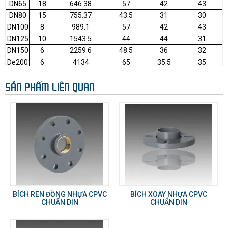
DN65
18
646.38
57
42
43
DN80
15
755.37
43.5
31
30
DN100
8
989.1
57
42
43
DN125
10
1543.5
44
44
31
DN150
6
2259.6
48.5
36
32
De200
6
4134
65
35.5
35
DN200
4
3553.2
35.5
35.5
53
SẢN PHẨM LIÊN QUAN
De250
3
5054.7
41.5
41.5
43
DN250
3
6497.4
41
41
52.5
DN300
2
9568
45
45
39
BÍCH REN ĐỒNG NHỰA CPVC
BÍCH XOAY NHỰA CPVC
CHUẨN DIN
CHUẨN DIN