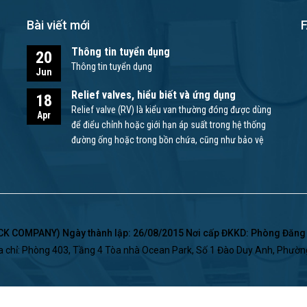
Bài viết mới
Thông tin tuyển dụng
20
Thông tin tuyển dụng
Jun
Relief valves, hiểu biết và ứng dụng
18
Relief valve (RV) là kiểu van thường đóng được dùng
Apr
để điểu chỉnh hoặc giới hạn áp suất trong hệ thống
đường ống hoặc trong bồn chứa, cũng như bảo vệ
bơm và các thiết bị khác.
 COMPANY) Ngày thành lập: 26/08/2015 Nơi cấp ĐKKD: Phòng Đăng K
a chỉ: Phòng 403, Tầng 4 Tòa nhà Ocean Park, Số 1 Đào Duy Anh, Phườ