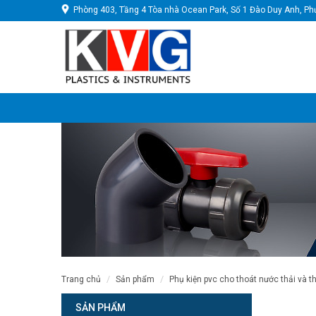
Phòng 403, Tầng 4 Tòa nhà Ocean Park, Số 1 Đào Duy Anh, Ph
trang chủ
sản phẩm
phụ kiện pvc cho thoát nước thải và t
SẢN PHẨM