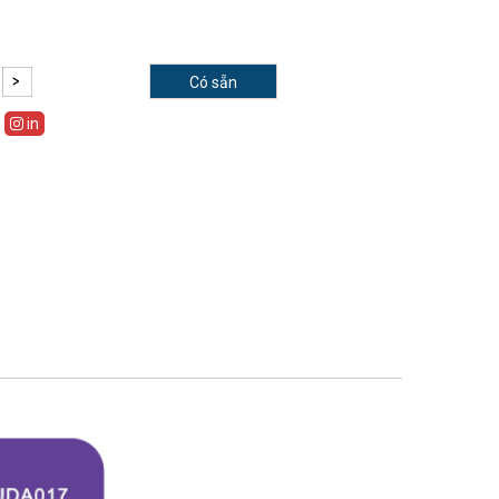
Có sẵn
in