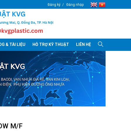
Đăng ký
Đăng nhập
G & TÀI LIỆU
HỖ TRỢ KỸ THUẬT
LIÊN HỆ
BOW M/F