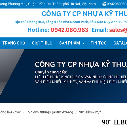
ường Phương Mai, Quận Đống Đa, Thành phố Hà Nội, Việt Nam
0942080983
TRANG CHỦ
GIỚI THIỆU
SẢN PHẨM
TIN TỨC
CATALO
hông hơi - dwv
pvc dwv fittings (astm d2665)
90° elbow m/f
90° EL