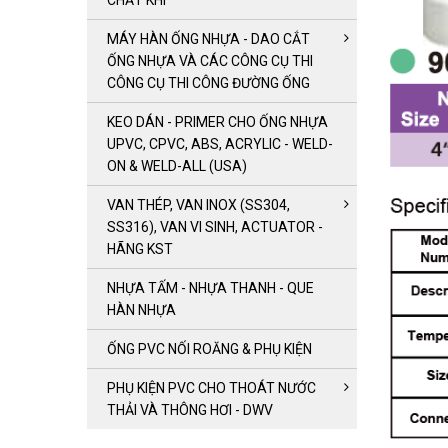
CHẤT KHÍ
MÁY HÀN ỐNG NHỰA - DAO CẮT
ỐNG NHỰA VÀ CÁC CÔNG CỤ THI
CÔNG CỤ THI CÔNG ĐƯỜNG ỐNG
KEO DÁN - PRIMER CHO ỐNG NHỰA
UPVC, CPVC, ABS, ACRYLIC - WELD-
ON & WELD-ALL (USA)
VAN THÉP, VAN INOX (SS304,
SS316), VAN VI SINH, ACTUATOR -
HÃNG KST
NHỰA TẤM - NHỰA THANH - QUE
HÀN NHỰA
ỐNG PVC NỐI ROĂNG & PHỤ KIỆN
PHỤ KIỆN PVC CHO THOÁT NƯỚC
THẢI VÀ THÔNG HƠI - DWV