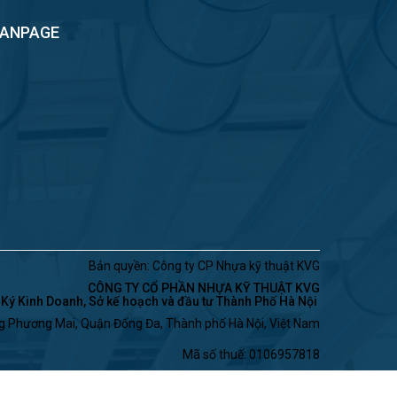
FANPAGE
Bản quyền: Công ty CP Nhựa kỹ thuật KVG
CÔNG TY CỔ PHẦN NHỰA KỸ THUẬT KVG
ý Kinh Doanh, Sở kế hoạch và đầu tư Thành Phố Hà Nội
ng Phương Mai, Quận Đống Đa, Thành phố Hà Nội, Việt Nam
Mã số thuế: 0106957818