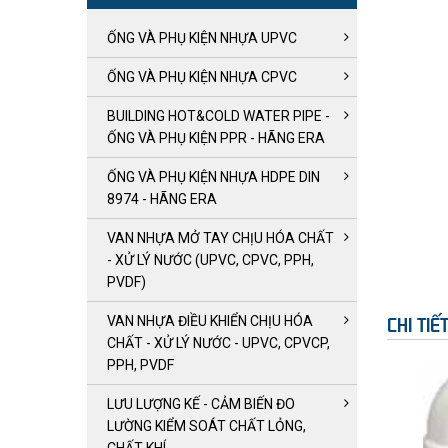
ỐNG VÀ PHỤ KIỆN NHỰA UPVC
ỐNG VÀ PHỤ KIỆN NHỰA CPVC
BUILDING HOT&COLD WATER PIPE -
ỐNG VÀ PHỤ KIỆN PPR - HÃNG ERA
ỐNG VÀ PHỤ KIỆN NHỰA HDPE DIN
8974 - HÃNG ERA
VAN NHỰA MỞ TAY CHỊU HÓA CHẤT
- XỬ LÝ NƯỚC (UPVC, CPVC, PPH,
PVDF)
VAN NHỰA ĐIỀU KHIỂN CHỊU HÓA
CHI TI
CHẤT - XỬ LÝ NƯỚC - UPVC, CPVCP,
PPH, PVDF
LƯU LƯỢNG KẾ - CẢM BIẾN ĐO
LƯỜNG KIỂM SOÁT CHẤT LỎNG,