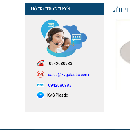
SẢN PH
HỖ TRỢ TRỰC TUYẾN
0942080983
sales@kvgplastic.com
0942080983
KVG Plastic