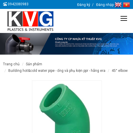
0942080983
Đăng ký
Đăng nhập
trang chủ
sản phẩm
building hot&cold water pipe - ống và phụ kiện ppr - hãng era
45° elbow