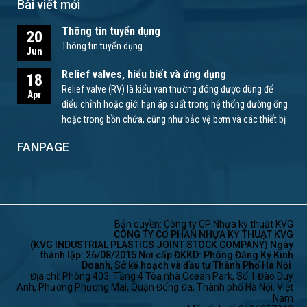
Bài viết mới
Thông tin tuyển dụng
20
Thông tin tuyển dụng
Jun
Relief valves, hiểu biết và ứng dụng
18
Relief valve (RV) là kiểu van thường đóng được dùng để
Apr
điểu chỉnh hoặc giới hạn áp suất trong hệ thống đường ống
hoặc trong bồn chứa, cũng như bảo vệ bơm và các thiết bị
khác.
FANPAGE
Bản quyền: Công ty CP Nhựa kỹ thuật KVG
CÔNG TY CỔ PHẦN NHỰA KỸ THUẬT KVG
(KVG INDUSTRIAL PLASTICS JOINT STOCK COMPANY) Ngày
thành lập: 26/08/2015 Nơi cấp ĐKKD: Phòng Đăng Ký Kinh
Doanh, Sở kế hoạch và đầu tư Thành Phố Hà Nội
Địa chỉ: Phòng 403, Tầng 4 Tòa nhà Ocean Park, Số 1 Đào Duy
Anh, Phường Phương Mai, Quận Đống Đa, Thành phố Hà Nội, Việt
Nam