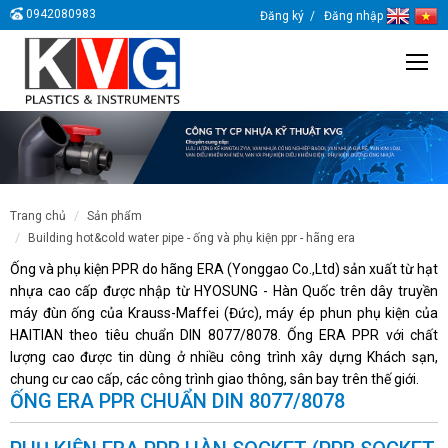
0942080983
Đăng ký
Đăng nhập
trang chủ
sản phẩm
building hot&cold water pipe - ống và phụ kiện ppr - hãng era
Ống và phụ kiện PPR do hãng ERA (Yonggao Co.,Ltd) sản xuất từ hạt
nhựa cao cấp được nhập từ HYOSUNG - Hàn Quốc trên dây truyền
máy đùn ống của Krauss-Maffei (Đức), máy ép phun phụ kiện của
HAITIAN theo tiêu chuẩn DIN 8077/8078. Ống ERA PPR với chất
lượng cao được tin dùng ở nhiều công trình xây dựng Khách sạn,
chung cư cao cấp, các công trình giao thông, sân bay trên thế giới.
ỐNG ERA PPR CHUẨN DIN 8077/8078