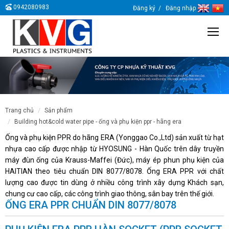
0942080983
Đăng ký
Đăng nhập
trang chủ
sản phẩm
building hot&cold water pipe - ống và phụ kiện ppr - hãng era
Ống và phụ kiện PPR do hãng ERA (Yonggao Co.,Ltd) sản xuất từ hạt
nhựa cao cấp được nhập từ HYOSUNG - Hàn Quốc trên dây truyền
máy đùn ống của Krauss-Maffei (Đức), máy ép phun phụ kiện của
HAITIAN theo tiêu chuẩn DIN 8077/8078. Ống ERA PPR với chất
lượng cao được tin dùng ở nhiều công trình xây dựng Khách sạn,
chung cư cao cấp, các công trình giao thông, sân bay trên thế giới.
ỐNG ERA PPR CHUẨN DIN 8077/8078