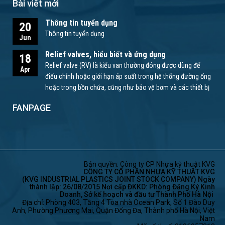
Bài viết mới
Thông tin tuyển dụng
20
Thông tin tuyển dụng
Jun
Relief valves, hiểu biết và ứng dụng
18
Relief valve (RV) là kiểu van thường đóng được dùng để
Apr
điểu chỉnh hoặc giới hạn áp suất trong hệ thống đường ống
hoặc trong bồn chứa, cũng như bảo vệ bơm và các thiết bị
khác.
FANPAGE
Bản quyền: Công ty CP Nhựa kỹ thuật KVG
CÔNG TY CỔ PHẦN NHỰA KỸ THUẬT KVG
(KVG INDUSTRIAL PLASTICS JOINT STOCK COMPANY) Ngày
thành lập: 26/08/2015 Nơi cấp ĐKKD: Phòng Đăng Ký Kinh
Doanh, Sở kế hoạch và đầu tư Thành Phố Hà Nội
Địa chỉ: Phòng 403, Tầng 4 Tòa nhà Ocean Park, Số 1 Đào Duy
Anh, Phường Phương Mai, Quận Đống Đa, Thành phố Hà Nội, Việt
Nam