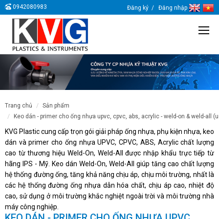
0942080983
Đăng ký
Đăng nhập
trang chủ
sản phẩm
keo dán - primer cho ống nhựa upvc, cpvc, abs, acrylic - weld-on & weld-all (
KVG Plastic cung cấp trọn gói giải pháp ống nhựa, phụ kiện nhựa, keo
dán và primer cho ống nhựa UPVC, CPVC, ABS, Acrylic chất lượng
cao từ thương hiệu Weld-On, Weld-All được nhập khẩu trực tiếp từ
hãng IPS - Mỹ. Keo dán Weld-On, Weld-All giúp tăng cao chất lượng
hệ thống đường ống, tăng khả năng chịu áp, chịu môi trường, nhất là
các hệ thống đường ống nhựa dẫn hóa chất, chịu áp cao, nhiệt độ
cao, sử dụng ở môi trường khắc nghiệt ngoài trời và môi trường nhà
máy công nghiệp.
KEO DÁN - PRIMER CHO ỐNG NHỰA UPVC,