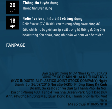
Thông tin tuyển dụng
20
Thông tin tuyển dụng
Jun
Relief valves, hiểu biết và ứng dụng
18
Relief valve (RV) là kiểu van thường đóng được dùng để
Apr
điểu chỉnh hoặc giới hạn áp suất trong hệ thống đường ống
hoặc trong bồn chứa, cũng như bảo vệ bơm và các thiết bị
khác.
FANPAGE
Bản quyền: Công ty CP Nhựa kỹ thuật KVG
CÔNG TY CỔ PHẦN NHỰA KỸ THUẬT KVG
(KVG INDUSTRIAL PLASTICS JOINT STOCK COMPANY) Ngày
thành lập: 26/08/2015 Nơi cấp ĐKKD: Phòng Đăng Ký Kinh
Doanh, Sở kế hoạch và đầu tư Thành Phố Hà Nội
Địa chỉ: Phòng 403, Tầng 4 Tòa nhà Ocean Park, Số 1 Đào Duy
Anh, Phường Phương Mai, Quận Đống Đa, Thành phố Hà Nội, Việt
Nam
Mã số thuế: 0106957818